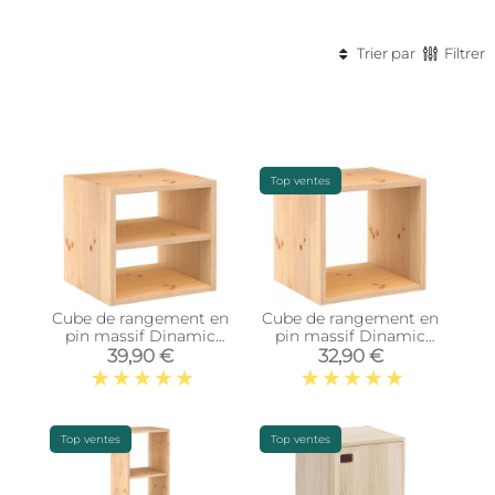
Trier par
Filtrer
Top ventes
Cube de rangement en
Cube de rangement en
pin massif Dinamic
pin massif Dinamic
(Tablette
(Simple)
39,90 €
32,90 €
intermédiaire)
Top ventes
Top ventes