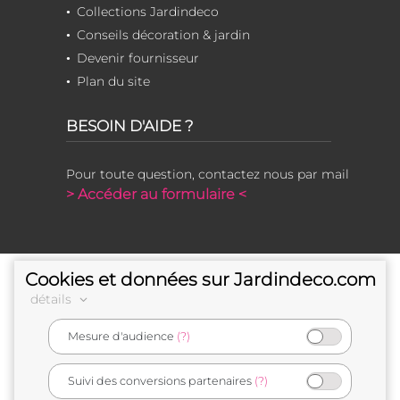
Collections Jardindeco
Conseils décoration & jardin
Devenir fournisseur
Plan du site
BESOIN D'AIDE ?
Pour toute question, contactez nous par mail
> Accéder au formulaire <
Cookies et données sur Jardindeco.com
détails
Mesure d'audience
(?)
e-commerçant français
Suivi des conversions partenaires
(?)