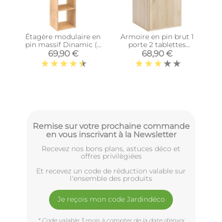
Étagère modulaire en
Armoire en pin brut 1
pin massif Dinamic (3
porte 2 tablettes
tablettes)
Dinamic
69,90 €
68,90 €
Remise sur votre prochaine commande
en vous inscrivant à la Newsletter
Recevez nos bons plans, astuces déco et
offres privilègiées
Et recevez un code de réduction valable sur
l'ensemble des produits
Je reçois mon code Jardindéco
* Code valable 3 mois à compter de la date d'envoi.