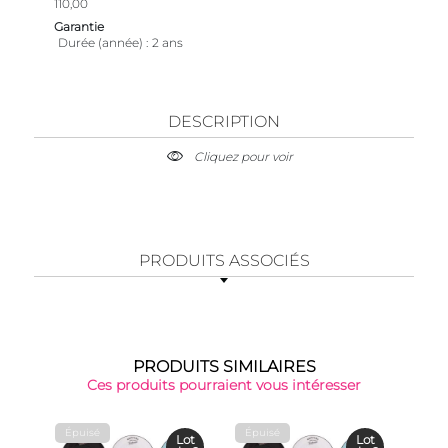
110,00
Garantie
Durée (année)
2 ans
DESCRIPTION
Cliquez pour voir
PRODUITS ASSOCIÉS
PRODUITS SIMILAIRES
Ces produits pourraient vous intéresser
Épuisé
Épuisé
Épu
Lot
Lot