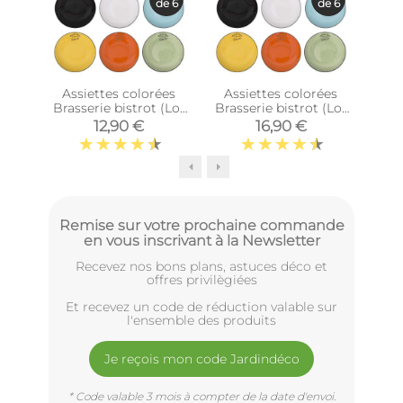
de 6
de 6
Assiettes colorées
Assiettes colorées
Bols
Brasserie bistrot (Lot
Brasserie bistrot (Lot
bi
de 6) (Assiettes plates
de 6) (Assiettes plates
12,90 €
16,90 €
- 21,5 cm)
- 27 cm)
Remise sur votre prochaine commande
en vous inscrivant à la Newsletter
Recevez nos bons plans, astuces déco et
offres privilègiées
Et recevez un code de réduction valable sur
l'ensemble des produits
Je reçois mon code Jardindéco
* Code valable 3 mois à compter de la date d'envoi.