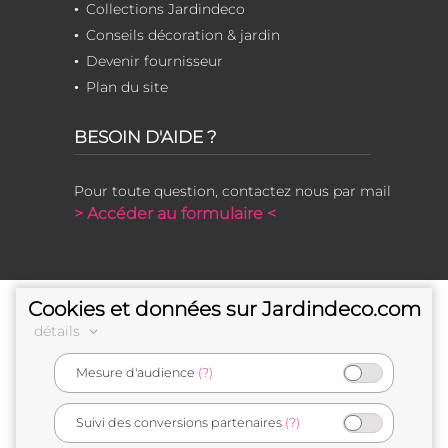
Collections Jardindeco
Conseils décoration & jardin
Devenir fournisseur
Plan du site
BESOIN D'AIDE ?
Pour toute question, contactez nous par mail
> Accéder au formulaire <
Cookies et données sur Jardindeco.com
détails
Mesure d'audience
(?)
e-commerçant français
Suivi des conversions partenaires
(?)