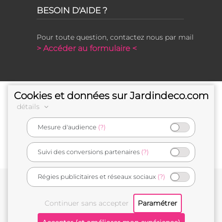
BESOIN D'AIDE ?
Pour toute question, contactez nous par mail
> Accéder au formulaire <
Cookies et données sur Jardindeco.com
détails
Mesure d'audience
(?)
e-commerçant français
Suivi des conversions partenaires
(?)
Régies publicitaires et réseaux sociaux
(?)
Conditions générales de vente