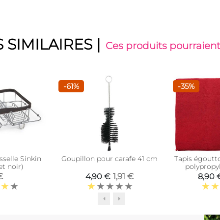
 SIMILAIRES
|
Ces produits pourraient
-61%
-35%
sselle Sinkin
Goupillon pour carafe 41 cm
Tapis égoutto
t noir)
polypropy
€
1,91 €
4,90 €
8,90 