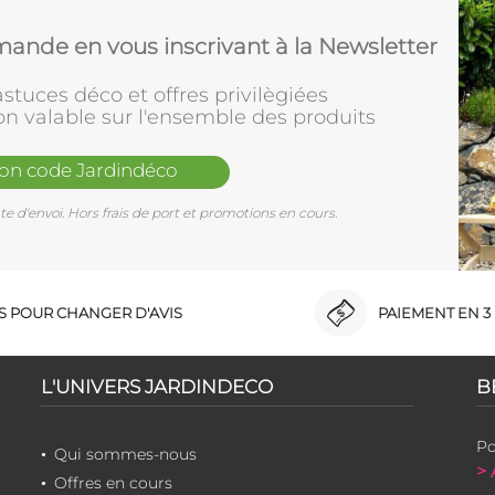
ande en vous inscrivant à la Newsletter
stuces déco et offres privilègiées
on valable sur l'ensemble des produits
mon code Jardindéco
e d'envoi. Hors frais de port et promotions en cours.
RS POUR CHANGER D'AVIS
PAIEMENT EN 3 
L'UNIVERS JARDINDECO
B
Po
Qui sommes-nous
> 
Offres en cours