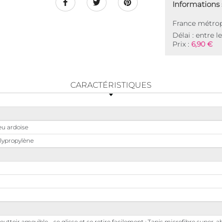
Informations s
France métrop
Délai : entre l
Prix :
6,90 €
CARACTÉRISTIQUES
eu ardoise
lypropylène
outtoir amovible - se glisse et se retire facilement ; Tapis microfibre super-