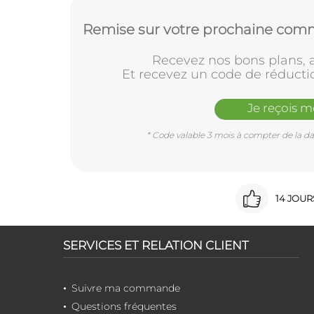
Remise sur votre prochaine comm
Recevez nos bons plans, a
Et recevez un code de réducti
Je reçois 
* Code valable 3 mois à compter de la dat
14 JOU
SERVICES ET RELATION CLIENT
Suivre ma commande
Questions fréquentes