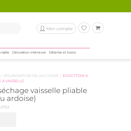
Mon compte
a table
Décoration intérieure
Détente et loisirs
ORGANISATION DE LA CUISINE
EGOUTTOIR À
E À VAISSELLE
séchage vaisselle pliable
u ardoise)
0753