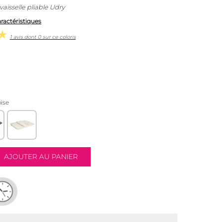
aisselle pliable Udry
aractéristiques
1 avis dont 0 sur ce coloris
ise