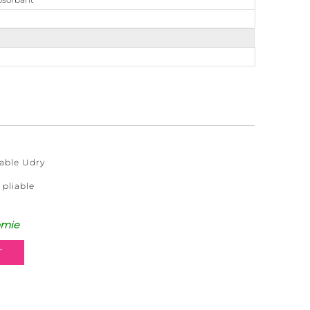
iable Udry
 pliable
omie