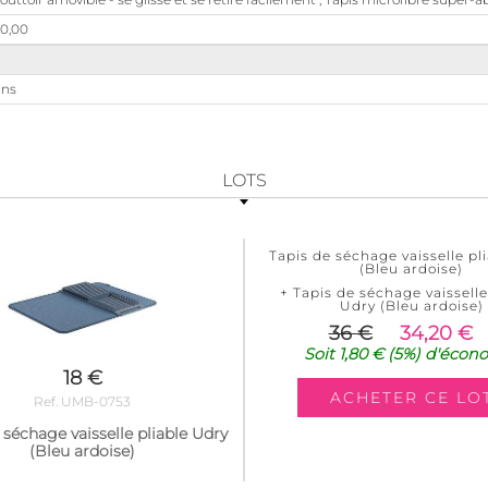
0,00
ans
LOTS
Tapis de séchage vaisselle pl
(Bleu ardoise)
+ Tapis de séchage vaisselle
Udry (Bleu ardoise)
36 €
34,20 €
Soit
1,80 €
(5%)
d'écon
18 €
Ref. UMB-0753
 séchage vaisselle pliable Udry
(Bleu ardoise)