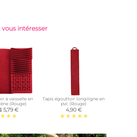
 vous intéresser
ir à vaisselle en
Tapis égouttoir longiligne en
Tapis de 
lène (Rouge)
pvc (Rouge)
pliable 
5,79 €
4,90 €
€