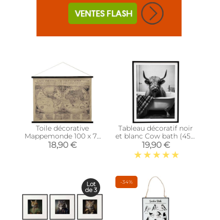
Toile décorative
Tableau décoratif noir
Mappemonde 100 x 75
et blanc Cow bath (45 x
cm
60 cm)
18,90 €
19,90 €
-34%
Lot
de 3