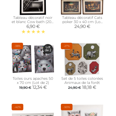
Tableau décoratif noir
Tableau décoratif Cats
et blanc Cow bath (20 x
poker 30 x 40 cm (Lot
25 cm)
de 3)
6,90 €
24,90 €
-38%
-27%
Lot
de 2
Toiles ours apaches 50
Set de 5 toiles colorées
x 70 cm (Lot de 2)
Animaux de la forêt
12,34 €
18,18 €
19,90 €
24,90 €
-42%
-50%