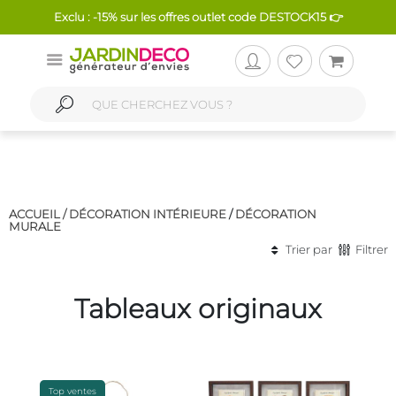
Exclu : -15% sur les offres outlet code DESTOCK15 👉
ACCUEIL /
DÉCORATION INTÉRIEURE
/
DÉCORATION
MURALE
Trier par
Filtrer
Tableaux originaux
Top ventes