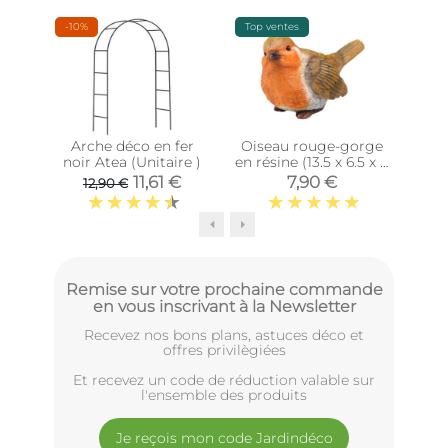
-10%
Top ventes
Épu
Arche déco en fer
Oiseau rouge-gorge
Our
noir Atea (Unitaire )
en résine (13.5 x 6.5 x 8
4
cm)
11,61 €
7,90 €
12,90 €
Remise sur votre prochaine commande
en vous inscrivant à la Newsletter
Recevez nos bons plans, astuces déco et
offres privilègiées
Et recevez un code de réduction valable sur
l'ensemble des produits
Je reçois mon code Jardindéco