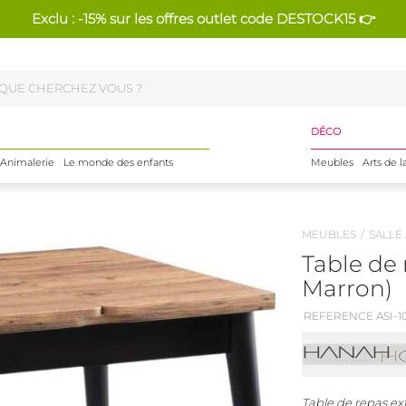
Exclu : -15% sur les offres outlet code DESTOCK15 👉
DÉCO
Animalerie
Le monde des enfants
Meubles
Arts de l
MEUBLES
SALLE
Table de 
Marron)
REFERENCE ASI-1
Table de repas ex