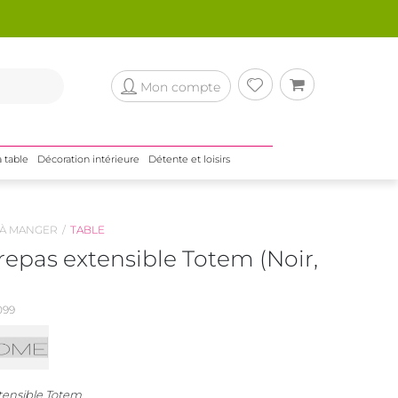
Mon compte
a table
Décoration intérieure
Détente et loisirs
 À MANGER
TABLE
repas extensible Totem (Noir,
099
tensible Totem