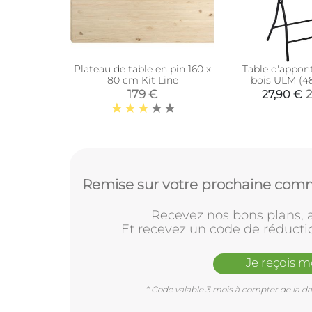
Plateau de table en pin 160 x
Table d'appon
80 cm Kit Line
bois ULM (4
179 €
2
27,90 €
Remise sur votre prochaine comm
Recevez nos bons plans, a
Et recevez un code de réducti
Je reçois 
* Code valable 3 mois à compter de la dat