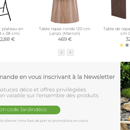
t plateau en
Table repas ronde 120 cm
Table de repa
8 x 38 cm)
Lanzo (Marron)
cm G
2,88 €
469 €
3
ande en vous inscrivant à la Newsletter
stuces déco et offres privilègiées
on valable sur l'ensemble des produits
mon code Jardindéco
e d'envoi. Hors frais de port et promotions en cours.