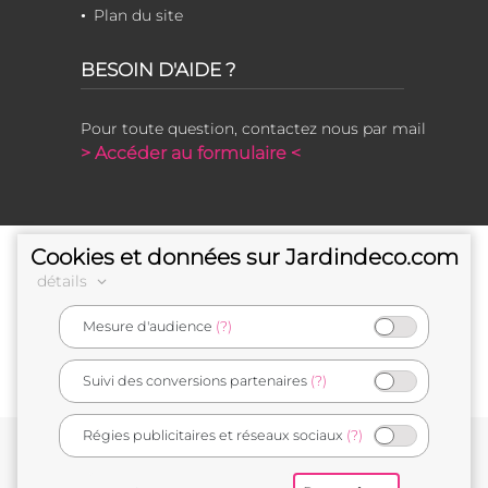
Plan du site
BESOIN D'AIDE ?
Pour toute question, contactez nous par mail
> Accéder au formulaire <
Cookies et données sur Jardindeco.com
détails
Mesure d'audience
(?)
e-commerçant français
Suivi des conversions partenaires
(?)
Régies publicitaires et réseaux sociaux
(?)