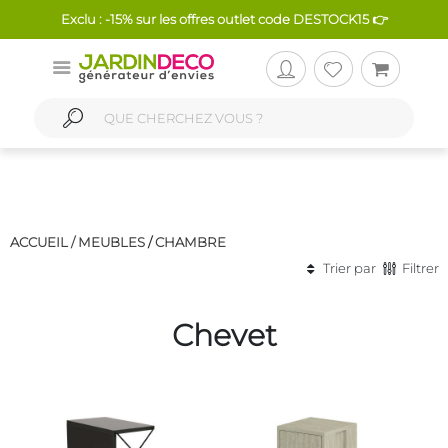
Exclu : -15% sur les offres outlet code DESTOCK15 👉
ACCUEIL /
MEUBLES
/
CHAMBRE
Trier par
Filtrer
Chevet