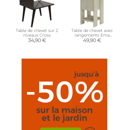
Table de chevet sur 2
Table de chevet avec
niveaux Cross
rangements Ema
(Travertine)
34,90 €
49,90 €