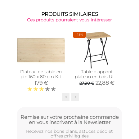
PRODUITS SIMILAIRES
Ces produits pourraient vous intéresser
-18%
Plateau de table en
Table d'appont
Tabl
pin 160 x 80 cm Kit
plateau en bois ULM
cm
Line
(48 x 38 cm)
179 €
22,88 €
27,90 €
Remise sur votre prochaine commande
en vous inscrivant à la Newsletter
Recevez nos bons plans, astuces déco et
offres privilègiées