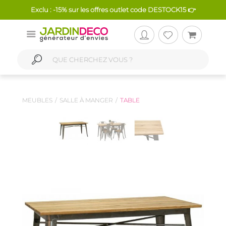
Exclu : -15% sur les offres outlet code DESTOCK15 👉
MEUBLES
SALLE À MANGER
TABLE