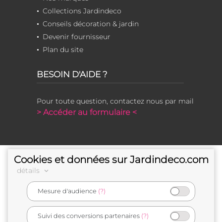
Collections Jardindeco
Conseils décoration & jardin
Devenir fournisseur
Plan du site
BESOIN D'AIDE ?
Pour toute question, contactez nous par mail
> Accéder au formulaire <
Cookies et données sur Jardindeco.com
détails
Mesure d'audience
(?)
e-commerçant français
Suivi des conversions partenaires
(?)