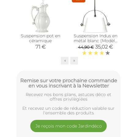
Suspension pot en
Suspension Indus en
Sus
céramique
métal blanc (Modèle
av
2)
71 €
35,02 €
44,90 €
Remise sur votre prochaine commande
en vous inscrivant à la Newsletter
Recevez nos bons plans, astuces déco et
offres privilègiées
Et recevez un code de réduction valable sur
l'ensemble des produits
Je reçois mon code Jardindéco