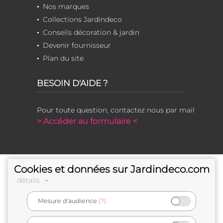
Nos marques
Collections Jardindeco
Conseils décoration & jardin
Devenir fournisseur
Plan du site
BESOIN D'AIDE ?
Pour toute question, contactez nous par mail
> Accéder au formulaire <
Cookies et données sur Jardindeco.com
détails
Mesure d'audience
(?)
e-commerçant français