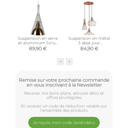
Suspension en verre
Suspension en métal
Sus
et aluminium Sirius
3 abat-jour
(Cuivré)
Mezopotamya
89,90 €
84,90 €
Remise sur votre prochaine commande
en vous inscrivant à la Newsletter
Recevez nos bons plans, astuces déco et
offres privilègiées
Et recevez un code de réduction valable sur
l'ensemble des produits
Je reçois mon code Jardindéco