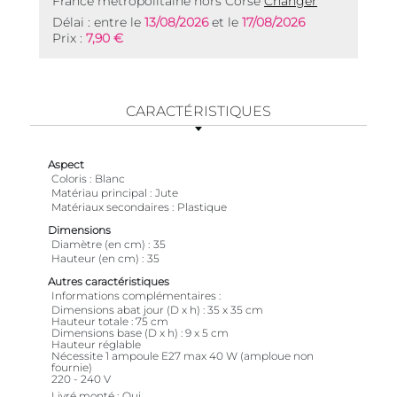
France métropolitaine hors Corse
Changer
Délai : entre le
13/08/2026
et le
17/08/2026
Prix :
7,90 €
CARACTÉRISTIQUES
Aspect
Coloris
Blanc
Matériau principal
Jute
Matériaux secondaires
Plastique
Dimensions
Diamètre (en cm)
35
Hauteur (en cm)
35
Autres caractéristiques
Informations complémentaires
Dimensions abat jour (D x h) : 35 x 35 cm
Hauteur totale : 75 cm
Dimensions base (D x h) : 9 x 5 cm
Hauteur réglable
Nécessite 1 ampoule E27 max 40 W (amploue non
fournie)
220 - 240 V
Livré monté
Oui