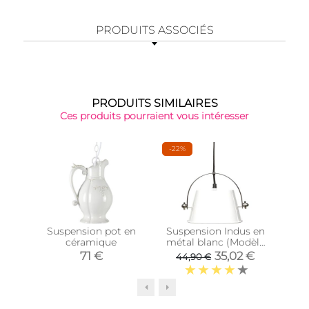
PRODUITS ASSOCIÉS
PRODUITS SIMILAIRES
Ces produits pourraient vous intéresser
-22%
Suspension pot en
Suspension Indus en
Sus
céramique
métal blanc (Modèle
av
2)
71 €
35,02 €
44,90 €