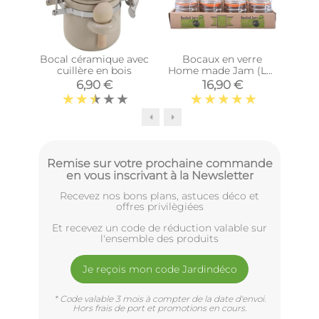
Bocal céramique avec
Bocaux en verre
B
cuillère en bois
Home made Jam (Lot
couv
de 12)
6,90 €
16,90 €
Remise sur votre prochaine commande
en vous inscrivant à la Newsletter
Recevez nos bons plans, astuces déco et
offres privilègiées
Et recevez un code de réduction valable sur
l'ensemble des produits
Je reçois mon code Jardindéco
* Code valable 3 mois à compter de la date d'envoi.
Hors frais de port et promotions en cours.