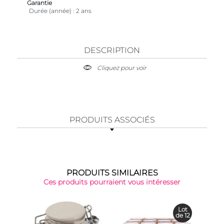
Garantie
Durée (année)
2 ans
DESCRIPTION
Cliquez pour voir
PRODUITS ASSOCIÉS
PRODUITS SIMILAIRES
Ces produits pourraient vous intéresser
Top 
Lot
de 12