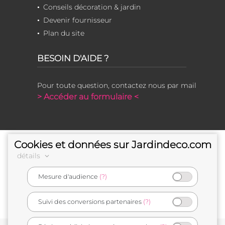
Conseils décoration & jardin
Devenir fournisseur
Plan du site
BESOIN D'AIDE ?
Pour toute question, contactez nous par mail
> Accéder au formulaire <
Cookies et données sur Jardindeco.com
détails
Mesure d'audience
(?)
e-commerçant français
Suivi des conversions partenaires
(?)