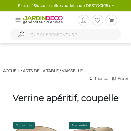
Exclu : -15% sur les offres outlet code DESTOCK15 👉
ACCUEIL /
ARTS DE LA TABLE
/
VAISSELLE
Trier par
Filtrer
Verrine apéritif, coupelle
Top ventes
Top ventes