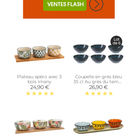
Lot
de 6
Plateau apéro avec 3
Coupelle en grès bleu
bols Imany
35 cl Au grès du temps
(Lot de 6)
24,90 €
26,90 €