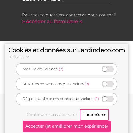
Pour toute question, contactez nous par mail
> Accéder au formulaire <
Cookies et données sur Jardindeco.com
détails
Mesure d'audience
(?)
e-commerçant français
Suivi des conversions partenaires
(?)
Régies publicitaires et réseaux sociaux
(?)
Conditions générales de vente
Mentions légales