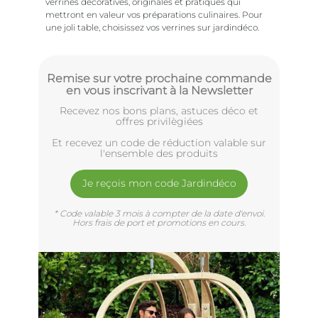
verrines décoratives, originales et pratiques qui
mettront en valeur vos préparations culinaires. Pour
une joli table, choisissez vos verrines sur jardindéco.
Remise sur votre prochaine commande
en vous inscrivant à la Newsletter
Recevez nos bons plans, astuces déco et
offres privilègiées
Et recevez un code de réduction valable sur
l'ensemble des produits
Je reçois mon code Jardindéco
* Code valable 3 mois à compter de la date d'envoi.
Hors frais de port et promotions en cours.