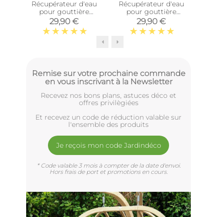
Récupérateur d'eau
Récupérateur d'eau
pour gouttière
pour gouttière
agr
circulaire (Gris)
circulaire (Sable)
méd
29,90 €
29,90 €
Remise sur votre prochaine commande
en vous inscrivant à la Newsletter
Recevez nos bons plans, astuces déco et
offres privilègiées
Et recevez un code de réduction valable sur
l'ensemble des produits
Je reçois mon code Jardindéco
* Code valable 3 mois à compter de la date d'envoi.
Hors frais de port et promotions en cours.