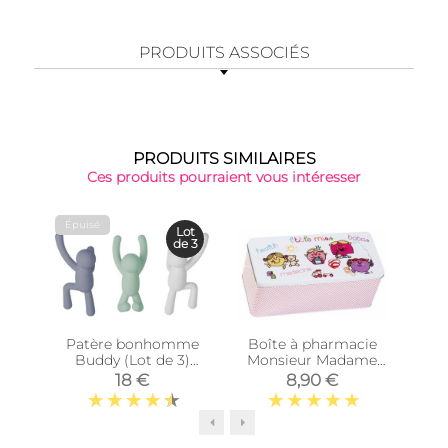
PRODUITS ASSOCIÉS
PRODUITS SIMILAIRES
Ces produits pourraient vous intéresser
Épuisé
Lot
de 3
Patère bonhomme
Boîte à pharmacie
Cub
Buddy (Lot de 3)
Monsieur Madame
(Lilas - Menthe -
(Little Miss)
Di
18 €
8,90 €
Blanc)