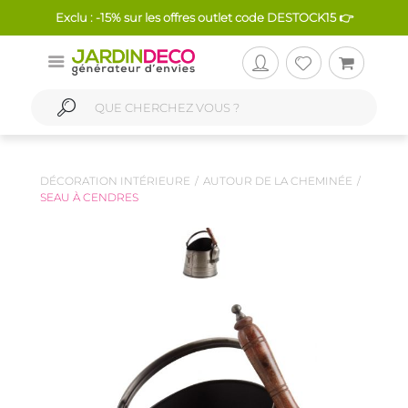
Exclu : -15% sur les offres outlet code DESTOCK15 👉
DÉCORATION INTÉRIEURE
AUTOUR DE LA CHEMINÉE
SEAU À CENDRES