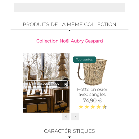
PRODUITS DE LA MÊME COLLECTION
Collection Noël Aubry Gaspard
Top ventes
Hotte en osier
Photop
avec sangles
verre m
turq
74,90 €
12,
CARACTÉRISTIQUES