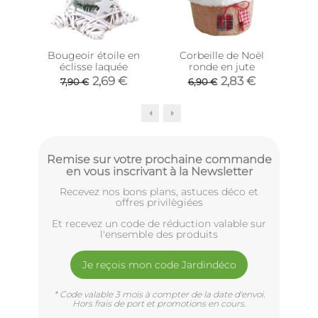
Bougeoir étoile en
Corbeille de Noël
Pho
éclisse laquée
ronde en jute
ve
2,69 €
2,83 €
7,90 €
6,90 €
Remise sur votre prochaine commande
en vous inscrivant à la Newsletter
Recevez nos bons plans, astuces déco et
offres privilègiées
Et recevez un code de réduction valable sur
l'ensemble des produits
Je reçois mon code Jardindéco
* Code valable 3 mois à compter de la date d'envoi.
Hors frais de port et promotions en cours.