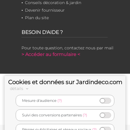
Conseils décoration & jardin
Devenir fournisseur
Plan du site
BESOIN D'AIDE ?
Pour toute question, contactez nous par mail
> Accéder au formulaire <
Cookies et données sur Jardindeco.com
détails
Mesure d'audience
(?)
e-commerçant français
Suivi des conversions partenaires
(?)
Régies publicitaires et réseaux sociaux
(?)