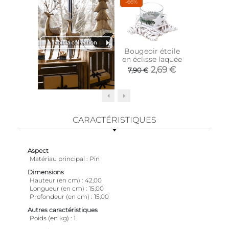
-66%
Top vente
Bougeoir étoile
Hotte e
en éclisse laquée
avec s
2,69 €
74,
7,90 €
CARACTÉRISTIQUES
Aspect
Matériau principal
Pin
Dimensions
Hauteur (en cm)
42,00
Longueur (en cm)
15,00
Profondeur (en cm)
15,00
Autres caractéristiques
Poids (en kg)
1