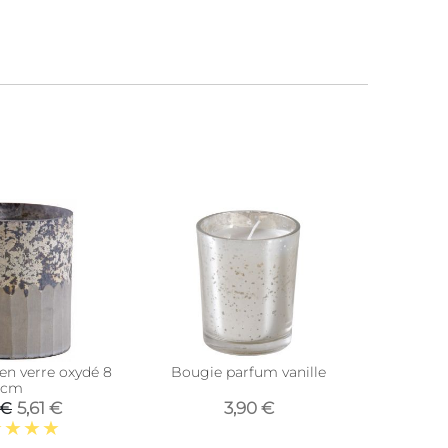
-66%
en verre oxydé 8
Bougie parfum vanille
Bougeoi
cm
5,61 €
3,90 €
 €
7