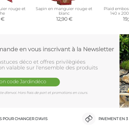
uier rouge et
Sapin en manguier rouge et
Plaid embos
che
blanc
140 x 20
 €
12,90 €
19
ande en vous inscrivant à la Newsletter
stuces déco et offres privilègiées
on valable sur l'ensemble des produits
mon code Jardindéco
e d'envoi. Hors frais de port et promotions en cours.
RS POUR CHANGER D'AVIS
PAIEMENT EN 3 