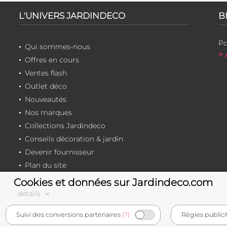
L'UNIVERS JARDINDECO
B
Po
Qui sommes-nous
> 
Offres en cours
Ventes flash
Outlet déco
Nouveautés
Nos marques
Collections Jardindeco
Conseils décoration & jardin
Devenir fournisseur
Plan du site
Cookies et données sur Jardindeco.com
détails
e-commerçant français
Suivi des conversions partenaires
(?)
Régies publici