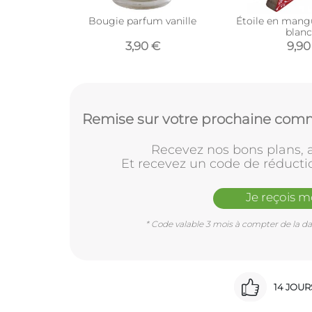
Bougie parfum vanille
Étoile en mang
blan
3,90 €
9,90
Remise sur votre prochaine comm
Recevez nos bons plans, a
Et recevez un code de réducti
Je reçois 
* Code valable 3 mois à compter de la dat
14 JOU