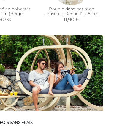
sé en polyester
Bougie dans pot avec
0 cm (Beige)
couvercle Renne 12 x 8 cm
,90 €
11,90 €
FOIS SANS FRAIS