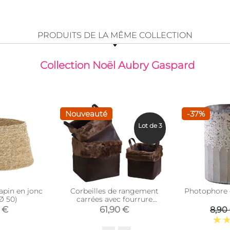
PRODUITS DE LA MÊME COLLECTION
Collection Noël Aubry Gaspard
Nouveauté
-37%
Lot de 3
apin en jonc
Corbeilles de rangement
Photophore 
Ø 50)
carrées avec fourrure
synthétique (Lot de 3)
 €
61,90 €
8,90