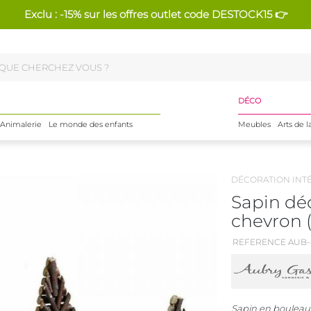
Exclu : -15% sur les offres outlet code DESTOCK15 👉
DÉCO
Animalerie
Le monde des enfants
Meubles
Arts de l
DÉCORATION INT
Sapin déc
chevron 
REFERENCE AUB-
Sapin en bouleau 