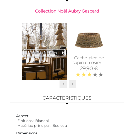
Collection Noël Aubry Gaspard
-59%
Cache-pied de
Corbeill
sapin en osier 2
ronde 
tons
29,90 €
6,90 €
CARACTÉRISTIQUES
Aspect
Finitions
Blanchi
Matériau principal
Bouleau
Dimensions