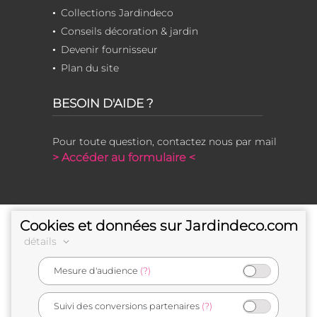
Collections Jardindeco
Conseils décoration & jardin
Devenir fournisseur
Plan du site
BESOIN D'AIDE ?
Pour toute question, contactez nous par mail
> Accéder au formulaire <
Cookies et données sur Jardindeco.com
détails
Mesure d'audience
(?)
e-commerçant français
Suivi des conversions partenaires
(?)