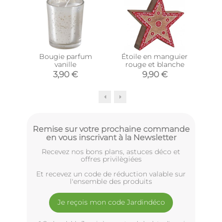
Bougie parfum
Étoile en manguier
Sa
vanille
rouge et blanche
3,90 €
9,90 €
Remise sur votre prochaine commande
en vous inscrivant à la Newsletter
Recevez nos bons plans, astuces déco et
offres privilègiées
Et recevez un code de réduction valable sur
l'ensemble des produits
Je reçois mon code Jardindéco