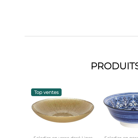
PRODUITS
Top ventes
Saladier en verre doré Lines
Saladier en por