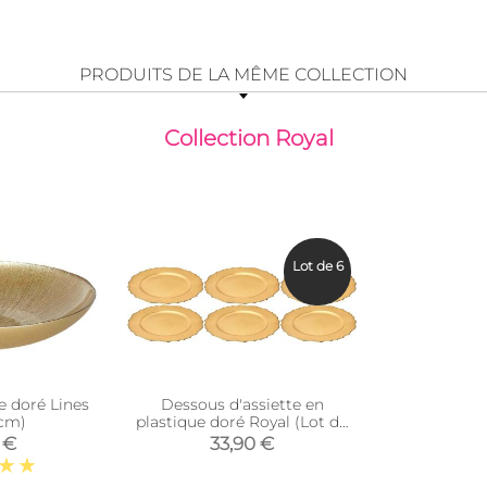
PRODUITS DE LA MÊME COLLECTION
Collection Royal
Lot de 6
oré Lines
Dessous d'assiette en
 cm)
plastique doré Royal (Lot de
6)
 €
33,90 €