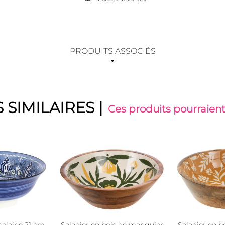
PRODUITS ASSOCIÉS
 SIMILAIRES
|
Ces produits pourraient
celaine 21 cm
Saladier en bois de manguier
Saladier en 