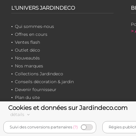
L'UNIVERS JARDINDECO
B
Po
Qui sommes-nous
> 
Offres en cours
Ventes flash
Outlet déco
Nouveautés
Nos marques
Collections Jardindeco
Conseils décoration & jardin
Devenir fournisseur
Plan du site
Cookies et données sur Jardindeco.com
détails
e-commerçant français
Suivi des conversions partenaires
(?)
Régies publici