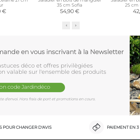
ur
35 cm Sofia
25 cm 
0 €
54,90 €
42
ande en vous inscrivant à la Newsletter
stuces déco et offres privilègiées
on valable sur l'ensemble des produits
mon code Jardindéco
e d'envoi. Hors frais de port et promotions en cours.
RS POUR CHANGER D'AVIS
PAIEMENT EN 3 