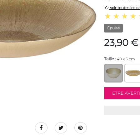
voir toutes les c
Épuisé
23,90 €
Taille :
40 x 5 cm