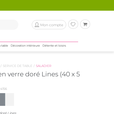
Mon compte
a table
Décoration intérieure
Détente et loisirs
SERVICE DE TABLE
SALADIER
en verre doré Lines (40 x 5
4156
doré Lines