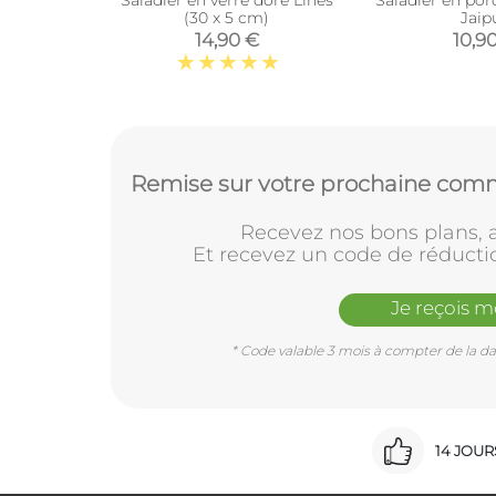
(30 x 5 cm)
Jaip
14,90 €
10,9
Remise sur votre prochaine comm
Recevez nos bons plans, a
Et recevez un code de réducti
Je reçois 
* Code valable 3 mois à compter de la dat
14 JOU