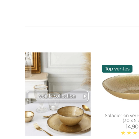
Top ventes
Saladier en verre d
(30 x 5
14,90