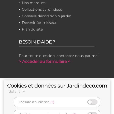
Nos marques
Collections Jardindeco
Conseils décoration & jardin
Devenir fournisseur
Plan du site
BESOIN D'AIDE ?
Pour toute question, contactez nous par mail
> Accéder au formulaire <
Cookies et données sur Jardindeco.com
détails
Mesure d'audience
(?)
e-commerçant français