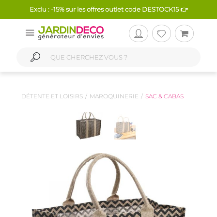
Exclu : -15% sur les offres outlet code DESTOCK15 👉
DÉTENTE ET LOISIRS
MAROQUINERIE
SAC & CABAS