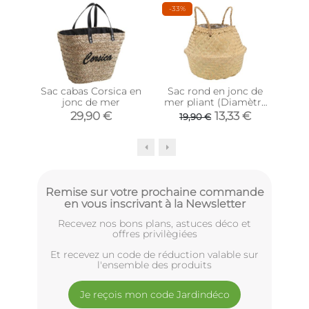
-33%
-36
Sac cabas Corsica en
Sac rond en jonc de
Sac 
jonc de mer
mer pliant (Diamètre
cot
35 cm)
29,90 €
13,33 €
19,90 €
Remise sur votre prochaine commande
en vous inscrivant à la Newsletter
Recevez nos bons plans, astuces déco et
offres privilègiées
Et recevez un code de réduction valable sur
l'ensemble des produits
Je reçois mon code Jardindéco