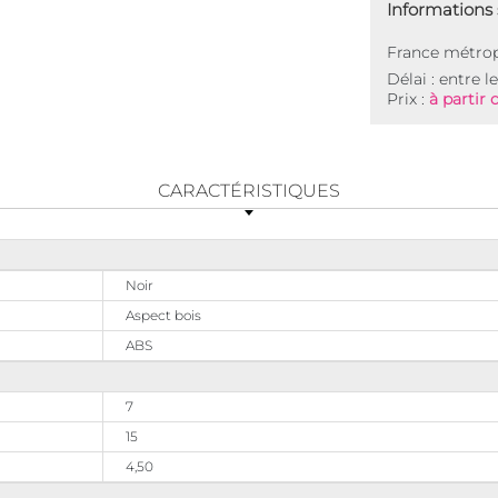
Informations s
France métrop
Délai : entre l
Prix :
à partir 
CARACTÉRISTIQUES
Noir
Aspect bois
ABS
7
15
4,50