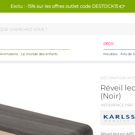
Exclu : -15% sur les offres outlet code DESTOCK15 👉
DÉCO
Animalerie
Le monde des enfants
Meubles
Arts de l
DÉCORATION INT
Réveil le
(Noir)
REFERENCE PRE-1
Réveil led en ABS 