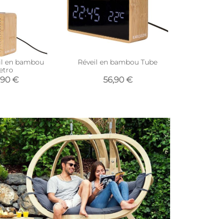
il en bambou
Réveil en bambou Tube
Réveil led
etro
(V
,90 €
56,90 €