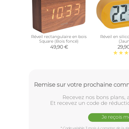
Réveil rectangulaire en bois
Réveil en sil
Square (Bois foncé)
(Jau
49,90 €
29,9
Remise sur votre prochaine comm
Recevez nos bons plans, a
Et recevez un code de réducti
Je reçois 
* Code valable 3 mois à compter de la dat