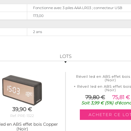
Fonctionne avec 3 piles AAA LR03 ; connecteur USB
173,00
2 ans
LOTS
Réveil led en ABS effet boi
(Noir)
+ Réveil led en ABS effet bo
(Noir)
79,80 €
75,81 €
Soit
3,99 €
(5%)
d'écon
39,90 €
Ref. PRE-1322
 led en ABS effet bois Copper
(Noir)