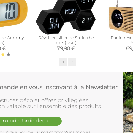
icone Gummy
Réveil en silicone Six in the
Radio réve
ne)
mix (Noir)
R
0 €
79,90 €
69
ande en vous inscrivant à la Newsletter
stuces déco et offres privilègiées
on valable sur l'ensemble des produits
mon code Jardindéco
e d'envoi. Hors frais de port et promotions en cours.