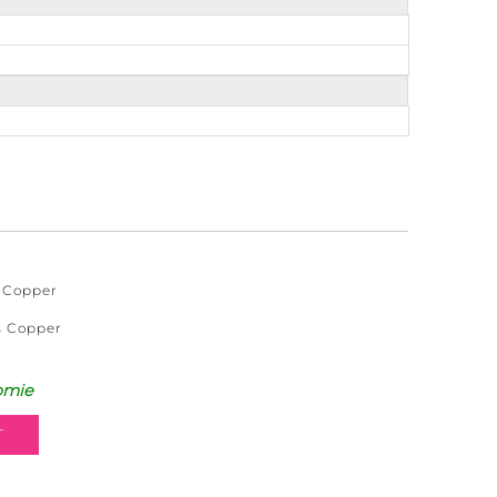
s Copper
is Copper
omie