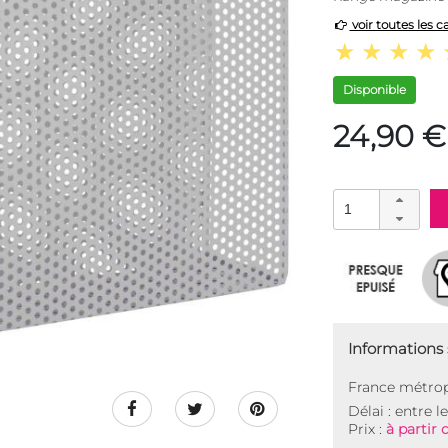
voir toutes les c
Disponible
24,90 €
Informations s
France métrop
Délai : entre l
Prix :
à partir 