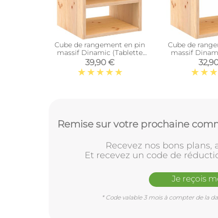
Cube de rangement en pin
Cube de range
massif Dinamic (Tablette
massif Dinam
intermédiaire)
39,90 €
32,9
Remise sur votre prochaine comm
Recevez nos bons plans, a
Et recevez un code de réducti
Je reçois 
* Code valable 3 mois à compter de la dat