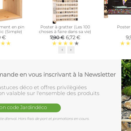
ment en pin
Poster à gratter (Les 100
Poster
ic (Simple)
choses à faire dans sa vie)
0 €
6,72 €
9,
7,90 €
ande en vous inscrivant à la Newsletter
stuces déco et offres privilègiées
on valable sur l'ensemble des produits
mon code Jardindéco
e d'envoi. Hors frais de port et promotions en cours.