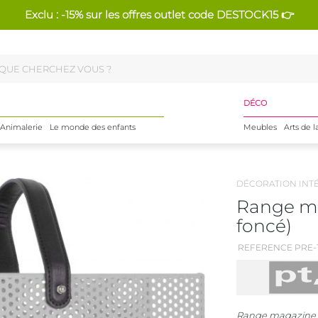
Exclu : -15% sur les offres outlet code DESTOCK15 👉
DÉCO
Animalerie
Le monde des enfants
Meubles
Arts de l
DÉCORATION INT
Range ma
foncé)
REFERENCE PRE-1
Range magazine 