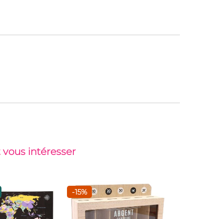
 vous intéresser
-15%
Top vent