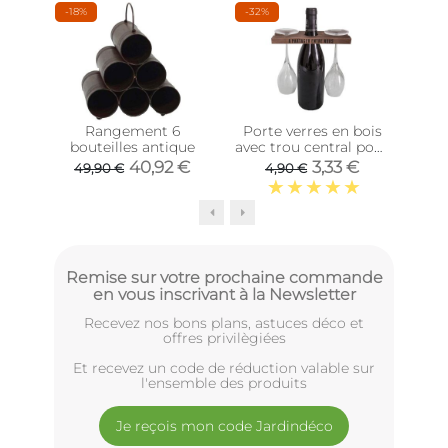
-18%
-32%
-24
Rangement 6
Porte verres en bois
Por
bouteilles antique
avec trou central pour
v
bouteille Entre amis
40,92 €
3,33 €
49,90 €
4,90 €
(2 verres 2 verres)
Remise sur votre prochaine commande
en vous inscrivant à la Newsletter
Recevez nos bons plans, astuces déco et
offres privilègiées
Et recevez un code de réduction valable sur
l'ensemble des produits
Je reçois mon code Jardindéco