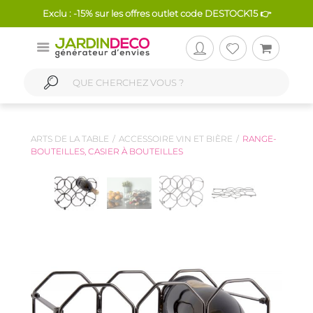
Exclu : -15% sur les offres outlet code DESTOCK15 👉
ARTS DE LA TABLE
ACCESSOIRE VIN ET BIÈRE
RANGE-
BOUTEILLES, CASIER À BOUTEILLES