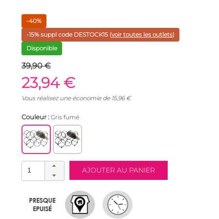
-40%
-15% suppl code
DESTOCK15
(
voir toutes les outlets
)
Disponible
39,90 €
23,94 €
Vous réalisez une économie de
15,96
€
Couleur :
Gris fumé