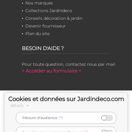
Nos marques
Collections Jardindeco
Conseils décoration & jardin
Devenir fournisseur
Plan du site
BESOIN D'AIDE ?
Pour toute question, contactez nous par mail
> Accéder au formulaire <
Cookies et données sur Jardindeco.com
détails
Mesure d'audience
(?)
e-commerçant français