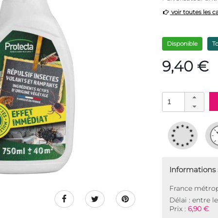
voir toutes les c
Disponible
T
9,40 €
Informations s
France métrop
Délai : entre l
Prix :
6,90 €