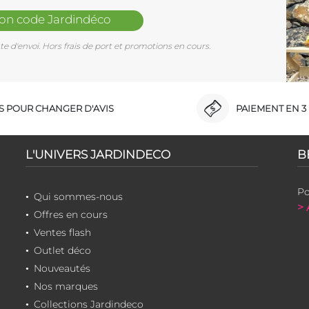
mon code Jardindéco
e d'envoi. Hors frais de port et promotions en cours.
RS POUR CHANGER D'AVIS
PAIEMENT EN 3 
L'UNIVERS JARDINDECO
B
Po
Qui sommes-nous
> 
Offres en cours
Ventes flash
Outlet déco
Nouveautés
Nos marques
Collections Jardindeco