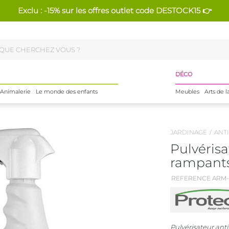
Exclu : -15% sur les offres outlet code DESTOCK15 👉
DÉCO
Animalerie
Le monde des enfants
Meubles
Arts de l
JARDINAGE
ANTI
Pulvérisa
rampants
REFERENCE ARM-
Pulvérisateur ant