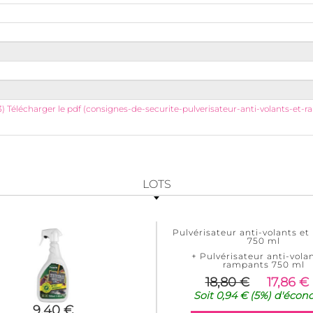
3)
Télécharger le pdf (consignes-de-securite-pulverisateur-anti-volants-et
LOTS
Pulvérisateur anti-volants e
750 ml
+ Pulvérisateur anti-volan
rampants 750 ml
18,80 €
17,86 €
Soit
0,94 €
(5%)
d'écon
9,40 €