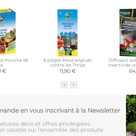
 la mouche de
8 pièges bleus englués
Diffuseur au
se
contre les Thrips
insecticide 
25
0 €
11,90 €
64
ande en vous inscrivant à la Newsletter
stuces déco et offres privilègiées
on valable sur l'ensemble des produits