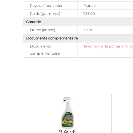
Pays de fabrication
France
Poids (grammes)
753,00
Garantie
Durée (année)
2 ans
Documents complémentaire
Documents
Télécharger le pdf (arm-010
complémentaire
9,40 €