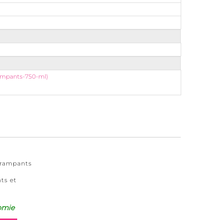
-rampants-750-ml)
t rampants
ts et
omie