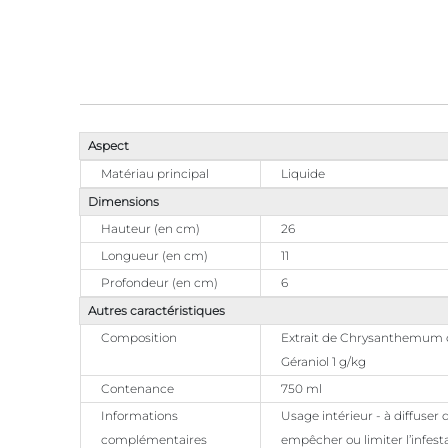
Aspect
Matériau principal
Liquide
Dimensions
Hauteur (en cm)
26
Longueur (en cm)
11
Profondeur (en cm)
6
Autres caractéristiques
Composition
Extrait de Chrysanthemum ci
Géraniol 1 g/kg
Contenance
750 ml
Informations
Usage intérieur - à diffuser
complémentaires
empêcher ou limiter l’infest