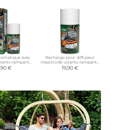
Top vent
tomatique avec
Recharge pour diffuseur
Insecticid
volants-rampants
insecticide volants-rampants
aérosol lo
0 ml
250 ml
,90 €
19,90 €