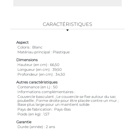
CARACTÉRISTIQUES
Aspect
Coloris
Blanc
Matériau principal
Plastique
Dimensions
Hauteur (en cm)
66,50
Longueur (en cm)
39,50
Profondeur (en cm)
34,50
Autres caractéristiques
Contenance (en L)
50
Informations complémentaires
Couvercle basculant ; Le couvercle se fixe autour du sac
poubellle ; Forme droite pour être placée contre un mur ;
Base plus large pour un maintient solide
Pays de fabrication
Pays-Bas
Poids (en kg)
1,57
Garantie
Durée (année)
2 ans