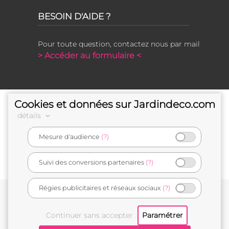
BESOIN D'AIDE ?
Pour toute question, contactez nous par mail
> Accéder au formulaire <
Cookies et données sur Jardindeco.com
détails
Mesure d'audience
(?)
e-commerçant français
Suivi des conversions partenaires
(?)
Régies publicitaires et réseaux sociaux
(?)
Conditions générales de vente