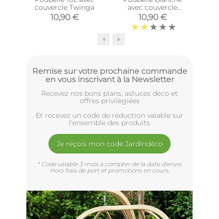
couvercle Twinga
avec couvercle
basculant Delta (10
10,90 €
10,90 €
litres)
Remise sur votre prochaine commande
en vous inscrivant à la Newsletter
Recevez nos bons plans, astuces déco et
offres privilègiées
Et recevez un code de réduction valable sur
l'ensemble des produits
Je reçois mon code Jardindéco
* Code valable 3 mois à compter de la date d'envoi.
Hors frais de port et promotions en cours.