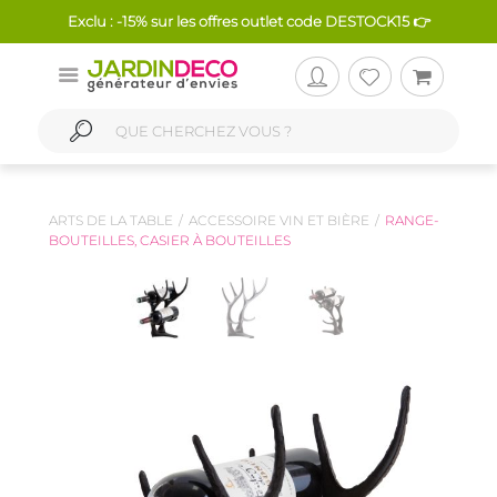
Exclu : -15% sur les offres outlet code DESTOCK15 👉
ARTS DE LA TABLE
ACCESSOIRE VIN ET BIÈRE
RANGE-
BOUTEILLES, CASIER À BOUTEILLES