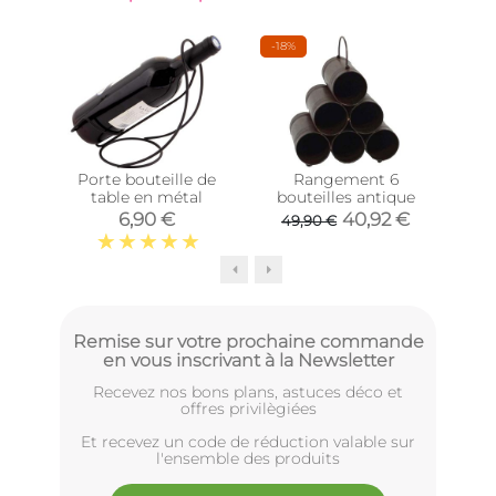
-18%
-32
Porte bouteille de
Rangement 6
Por
table en métal
bouteilles antique
avec
bou
6,90 €
40,92 €
49,90 €
(2
Remise sur votre prochaine commande
en vous inscrivant à la Newsletter
Recevez nos bons plans, astuces déco et
offres privilègiées
Et recevez un code de réduction valable sur
l'ensemble des produits