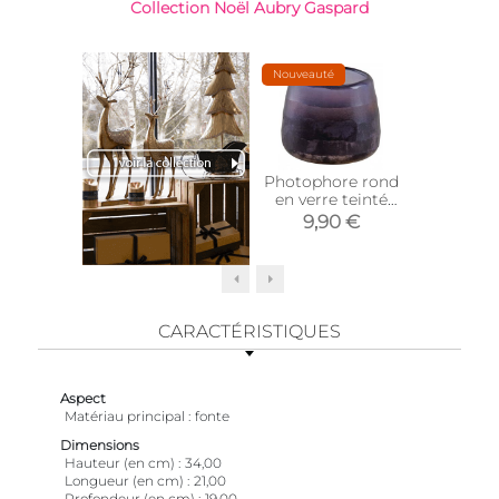
Collection Noël Aubry Gaspard
Nouveauté
Photophore rond
Photop
en verre teinté
verre m
violet
turq
9,90 €
12,
CARACTÉRISTIQUES
Aspect
Matériau principal
fonte
Dimensions
Hauteur (en cm)
34,00
Longueur (en cm)
21,00
Profondeur (en cm)
19,00