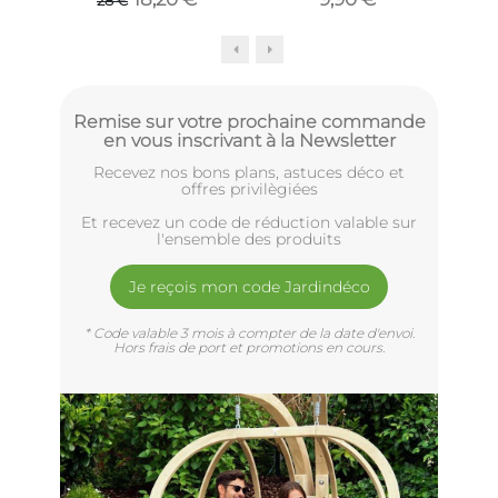
28 €
Remise sur votre prochaine commande
en vous inscrivant à la Newsletter
Recevez nos bons plans, astuces déco et
offres privilègiées
Et recevez un code de réduction valable sur
l'ensemble des produits
Je reçois mon code Jardindéco
* Code valable 3 mois à compter de la date d'envoi.
Hors frais de port et promotions en cours.