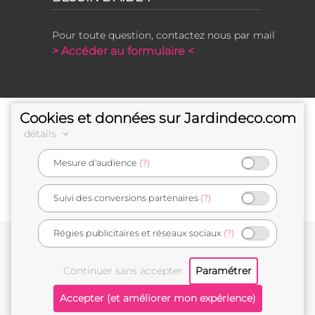
Pour toute question, contactez nous par mail
> Accéder au formulaire <
Cookies et données sur Jardindeco.com
détails
Mesure d'audience
(?)
e-commerçant français
Suivi des conversions partenaires
(?)
Régies publicitaires et réseaux sociaux
(?)
Conditions générales de vente
Mentions légales