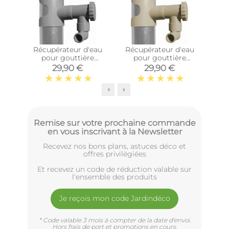
Récupérateur d'eau
Récupérateur d'eau
pour gouttière
pour gouttière
agr
circulaire (Gris)
circulaire (Sable)
méd
29,90 €
29,90 €
Remise sur votre prochaine commande
en vous inscrivant à la Newsletter
Recevez nos bons plans, astuces déco et
offres privilègiées
Et recevez un code de réduction valable sur
l'ensemble des produits
Je reçois mon code Jardindéco
* Code valable 3 mois à compter de la date d'envoi.
Hors frais de port et promotions en cours.