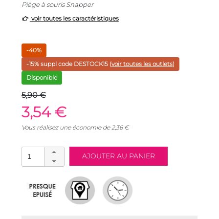
Piège à souris Snapper
voir toutes les caractéristiques
-40%
-15% suppl code
DESTOCK15
(
voir toutes les outlets
)
Disponible
5,90 €
3,54 €
Vous réalisez une économie de
2,36
€