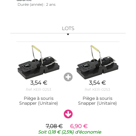
Durée (année)
2 ans
LOTS
3,54 €
3,54 €
Ref. KER-0253
Ref. KER-0253
Piège à souris
Piège à souris
Snapper (Unitaire)
Snapper (Unitaire)
7,08 €
6,90 €
Soit
0,18 €
(2,5%)
d'économie