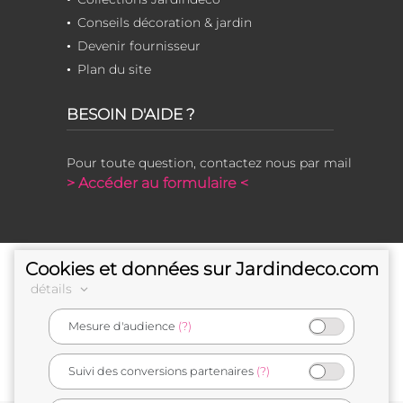
Conseils décoration & jardin
Devenir fournisseur
Plan du site
BESOIN D'AIDE ?
Pour toute question, contactez nous par mail
> Accéder au formulaire <
Cookies et données sur Jardindeco.com
détails
Mesure d'audience
(?)
e-commerçant français
Suivi des conversions partenaires
(?)