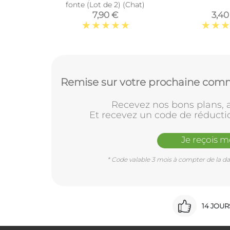
fonte (Lot de 2) (Chat)
7,90 €
3,40
Remise sur votre prochaine comm
Recevez nos bons plans, a
Et recevez un code de réducti
Je reçois 
* Code valable 3 mois à compter de la dat
14 JOU