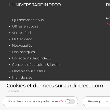
L'UNIVERS JARDINDECO
B
Po
Qui sommes-nous
> 
Offres en cours
Ventes flash
Outlet déco
Nouveautés
Nos marques
Collections Jardindeco
Conseils décoration & jardin
Devenir fournisseur
Plan du site
Cookies et données sur Jardindeco.com
détails
e-commerçant français
Suivi des conversions partenaires
(?)
Régies publici