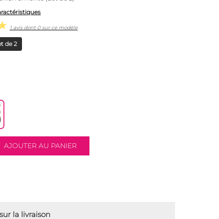
aractéristiques
1 avis dont 0 sur ce modèle
t de 2
ur la livraison