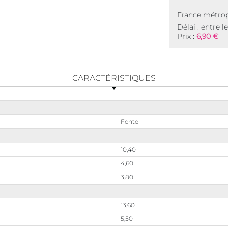
France métrop
Délai : entre l
Prix :
6,90 €
CARACTÉRISTIQUES
Fonte
10,40
4,60
3,80
13,60
5,50