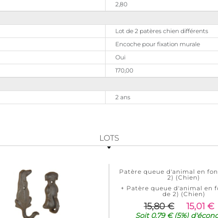
2,80
Lot de 2 patères chien différents
Encoche pour fixation murale
Oui
170,00
2 ans
LOTS
Patère queue d'animal en fon
2) (Chien)
+ Patère queue d'animal en f
de 2) (Chien)
15,80 €
15,01 €
Soit
0,79 €
(5%)
d'écon