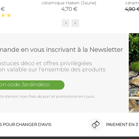
céramique Haken (Jaune)
céram
 €
4,70 €
4,90 
ande en vous inscrivant à la Newsletter
stuces déco et offres privilègiées
on valable sur l'ensemble des produits
mon code Jardindéco
e d'envoi. Hors frais de port et promotions en cours.
RS POUR CHANGER D'AVIS
PAIEMENT EN 3 