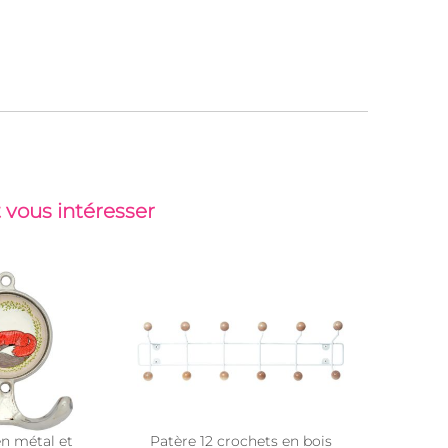
 vous intéresser
en métal et
Patère 12 crochets en bois
Patère en