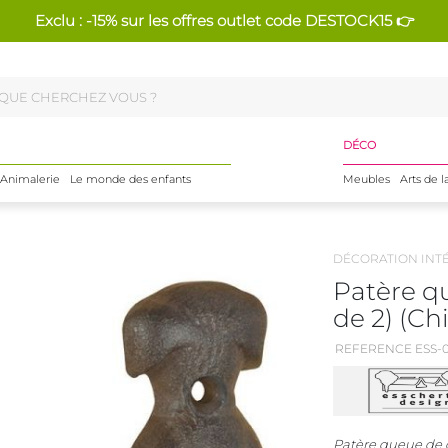
Exclu : -15% sur les offres outlet code DESTOCK15 👉
DÉCO
Animalerie
Le monde des enfants
Meubles
Arts de l
DÉCORATION INT
Patère q
de 2) (Ch
REFERENCE ESS-0
Patère queue de c