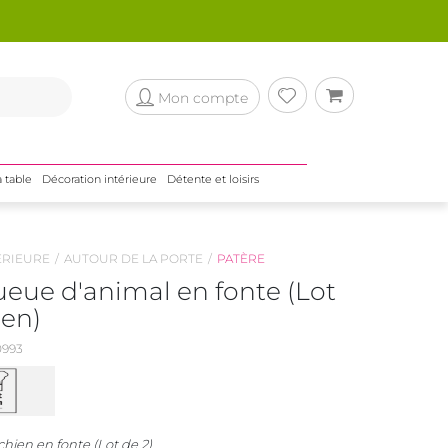
Mon compte
a table
Décoration intérieure
Détente et loisirs
ÉRIEURE
AUTOUR DE LA PORTE
PATÈRE
ueue d'animal en fonte (Lot
ien)
993
hien en fonte (Lot de 2)