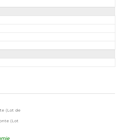
te (Lot de
onte (Lot
omie