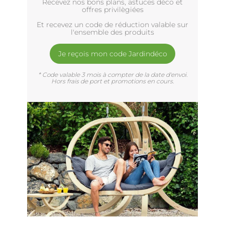
Recevez nos bons plans, astuces déco et
offres privilègiées
Et recevez un code de réduction valable sur
l'ensemble des produits
Je reçois mon code Jardindéco
* Code valable 3 mois à compter de la date d'envoi.
Hors frais de port et promotions en cours.