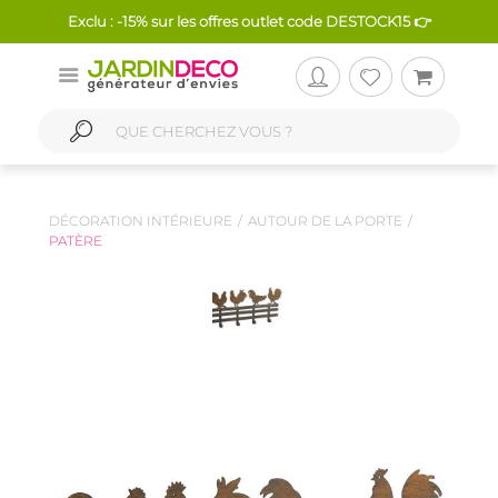
Exclu : -15% sur les offres outlet code DESTOCK15 👉
DÉCORATION INTÉRIEURE
AUTOUR DE LA PORTE
PATÈRE