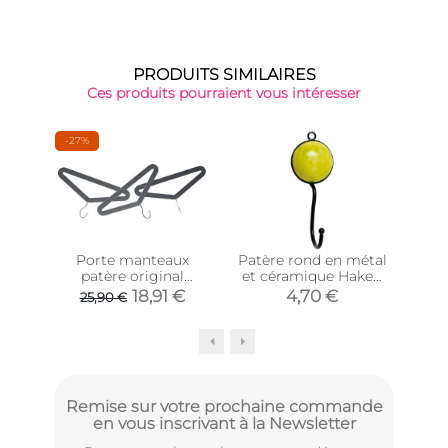
PRODUITS SIMILAIRES
Ces produits pourraient vous intéresser
-27%
-38
Porte manteaux
Patère rond en métal
Pa
patère original
et céramique Haken
cintres
(Jaune)
18,91 €
4,70 €
25,90 €
Remise sur votre prochaine commande
en vous inscrivant à la Newsletter