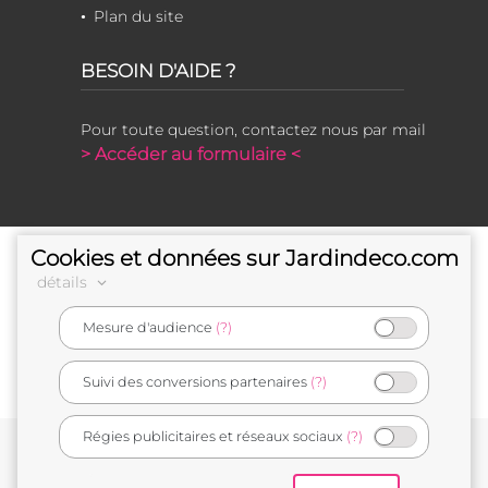
Plan du site
BESOIN D'AIDE ?
Pour toute question, contactez nous par mail
> Accéder au formulaire <
Cookies et données sur Jardindeco.com
détails
Mesure d'audience
(?)
e-commerçant français
Suivi des conversions partenaires
(?)
Régies publicitaires et réseaux sociaux
(?)