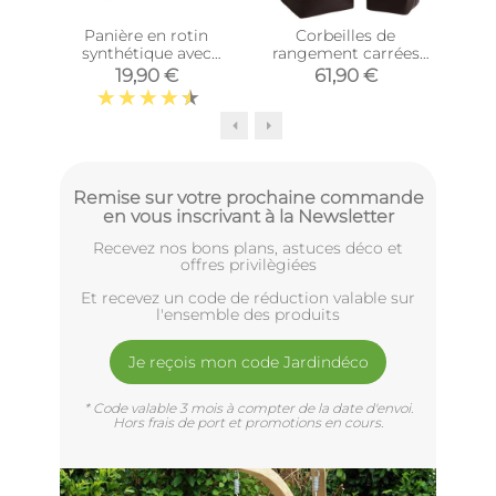
Panière en rotin
Corbeilles de
Co
synthétique avec
rangement carrées
mé
passe-main
avec fourrure
19,90 €
61,90 €
(Longueur 40cm)
synthétique (Lot de 3)
Remise sur votre prochaine commande
en vous inscrivant à la Newsletter
Recevez nos bons plans, astuces déco et
offres privilègiées
Et recevez un code de réduction valable sur
l'ensemble des produits
Je reçois mon code Jardindéco
* Code valable 3 mois à compter de la date d'envoi.
Hors frais de port et promotions en cours.