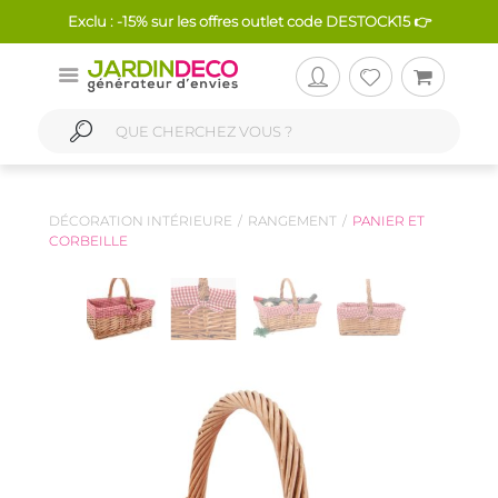
Exclu : -15% sur les offres outlet code DESTOCK15 👉
DÉCORATION INTÉRIEURE
RANGEMENT
PANIER ET
CORBEILLE