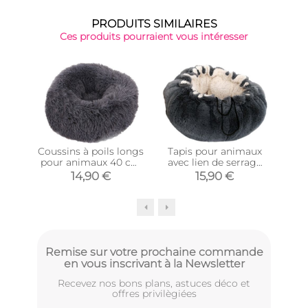
PRODUITS SIMILAIRES
Ces produits pourraient vous intéresser
-36
Coussins à poils longs
Tapis pour animaux
Cous
pour animaux 40 cm
avec lien de serrage
pou
(Gris)
47 x 19 cm (Gris)
14,90 €
15,90 €
3
Remise sur votre prochaine commande
en vous inscrivant à la Newsletter
Recevez nos bons plans, astuces déco et
offres privilègiées