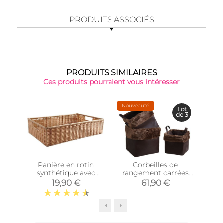
PRODUITS ASSOCIÉS
PRODUITS SIMILAIRES
Ces produits pourraient vous intéresser
Nouveauté
-35
Lot
de 3
Panière en rotin
Corbeilles de
Co
synthétique avec
rangement carrées
mé
passe-main
avec fourrure
19,90 €
61,90 €
(Longueur 40cm)
synthétique (Lot de 3)