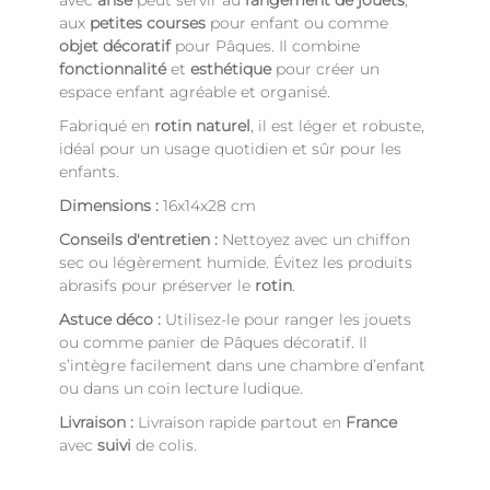
avec
anse
peut servir au
rangement de jouets
,
aux
petites courses
pour enfant ou comme
objet décoratif
pour Pâques. Il combine
fonctionnalité
et
esthétique
pour créer un
espace enfant agréable et organisé.
Fabriqué en
rotin naturel
, il est léger et robuste,
idéal pour un usage quotidien et sûr pour les
enfants.
Dimensions :
16x14x28 cm
Conseils d'entretien :
Nettoyez avec un chiffon
sec ou légèrement humide. Évitez les produits
abrasifs pour préserver le
rotin
.
Astuce déco :
Utilisez-le pour ranger les jouets
ou comme panier de Pâques décoratif. Il
s’intègre facilement dans une chambre d’enfant
ou dans un coin lecture ludique.
Livraison :
Livraison rapide partout en
France
avec
suivi
de colis.