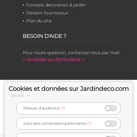
Conseils décoration & jardin
Devenir fournisseur
Plan du site
BESOIN D'AIDE ?
Pour toute question, contactez nous par mail
> Accéder au formulaire <
Cookies et données sur Jardindeco.com
détails
Mesure d'audience
(?)
e-commerçant français
Suivi des conversions partenaires
(?)