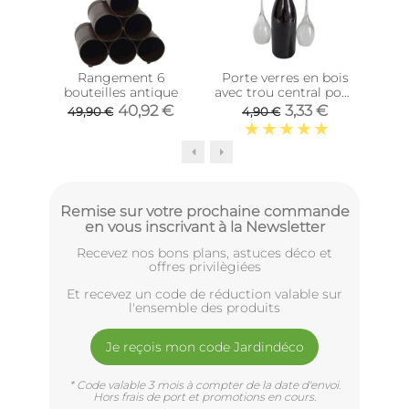
Rangement 6
Porte verres en bois
Por
bouteilles antique
avec trou central pour
v
bouteille Entre amis
40,92 €
3,33 €
49,90 €
4,90 €
(2 verres 2 verres)
Remise sur votre prochaine commande
en vous inscrivant à la Newsletter
Recevez nos bons plans, astuces déco et
offres privilègiées
Et recevez un code de réduction valable sur
l'ensemble des produits
Je reçois mon code Jardindéco
* Code valable 3 mois à compter de la date d'envoi.
Hors frais de port et promotions en cours.