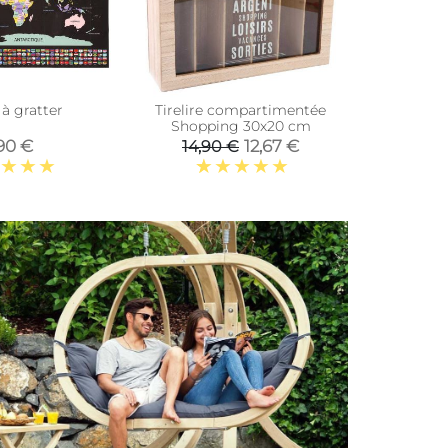
 à gratter
Tirelire compartimentée
Paillasson 
Shopping 30x20 cm
motifs 75 
90 €
12,67 €
14,90 €