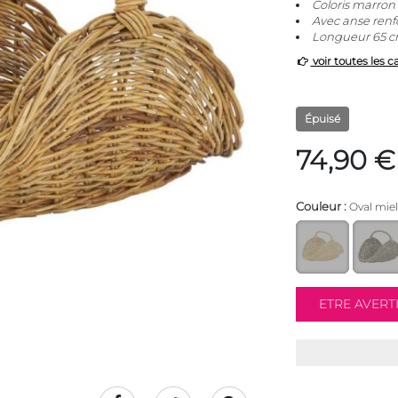
Coloris marron
Avec anse renf
Longueur 65 c
voir toutes les c
Épuisé
74,90 €
Couleur :
Oval miel