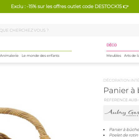
Exclu : -15% sur les offres outlet code DESTOCK15 👉
DÉCO
Animalerie
Le monde des enfants
Meubles
Arts de l
DÉCORATION INT
Panier à 
REFERENCE AUB-
Panier à bûche
Poelet de rotin