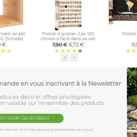
ment en pin
Poster à gratter (Les 100
Poster
ic (Simple)
choses à faire dans sa vie)
0 €
6,72 €
9,
7,90 €
ande en vous inscrivant à la Newsletter
stuces déco et offres privilègiées
on valable sur l'ensemble des produits
mon code Jardindéco
e d'envoi. Hors frais de port et promotions en cours.