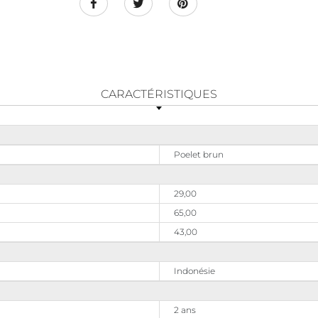
CARACTÉRISTIQUES
Poelet brun
29,00
65,00
43,00
Indonésie
2 ans