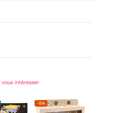
 vous intéresser
-15%
Top vent