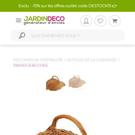
Exclu : -15% sur les offres outlet code DESTOCK15 👉
DÉCORATION INTÉRIEURE
AUTOUR DE LA CHEMINÉE
PANIER À BÛCHES