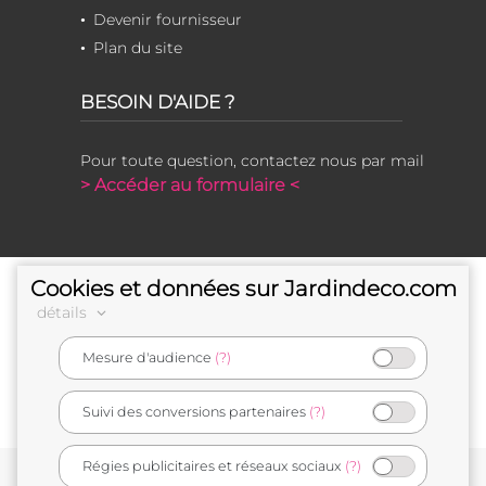
Devenir fournisseur
Plan du site
BESOIN D'AIDE ?
Pour toute question, contactez nous par mail
> Accéder au formulaire <
Cookies et données sur Jardindeco.com
détails
Mesure d'audience
(?)
e-commerçant français
Suivi des conversions partenaires
(?)
Régies publicitaires et réseaux sociaux
(?)