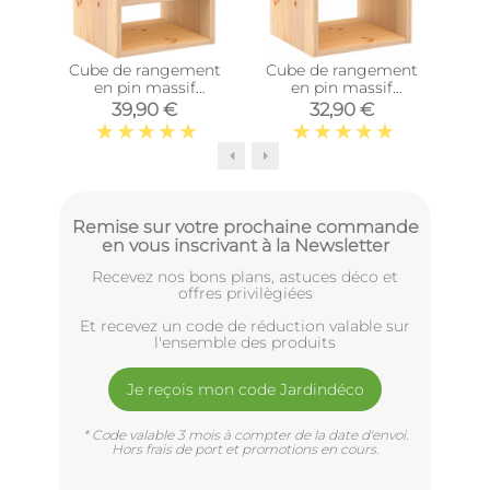
Cube de rangement
Cube de rangement
Post
en pin massif
en pin massif
10
Dinamic (Tablette
Dinamic (Simple)
39,90 €
32,90 €
intermédiaire)
Remise sur votre prochaine commande
en vous inscrivant à la Newsletter
Recevez nos bons plans, astuces déco et
offres privilègiées
Et recevez un code de réduction valable sur
l'ensemble des produits
Je reçois mon code Jardindéco
* Code valable 3 mois à compter de la date d'envoi.
Hors frais de port et promotions en cours.