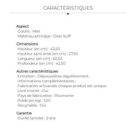
CARACTÉRISTIQUES
Aspect
Coloris
Miel
Matériau principal
Osier buff
Dimensions
Hauteur (en cm)
42,50
Hauteur sans anse (en cm)
27,50
Longueur (en cm)
62,50
Profondeur (en cm)
42,50
Autres caractéristiques
Entretien
Dépoussiérez régulièrement.
Informations complémentaires
Fabrication artisanale, chaque produit est unique.
Livré monté
Oui
Pays de fabrication
Roumanie
Poids (en kg)
1,00
Recyclable
Oui
Garantie
Durée (année)
2 ans