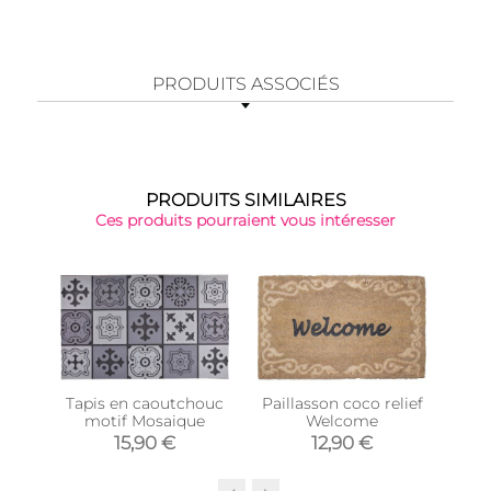
PRODUITS ASSOCIÉS
PRODUITS SIMILAIRES
Ces produits pourraient vous intéresser
Tapis en caoutchouc
Paillasson coco relief
Pail
motif Mosaique
Welcome
P
15,90 €
12,90 €