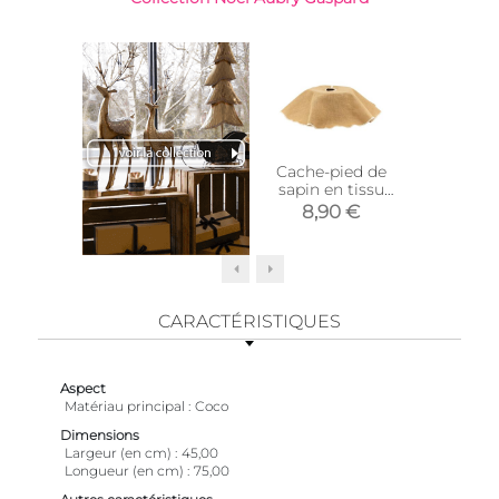
Cache-pied de
Bougie
sapin en tissu
van
(Naturel)
8,90 €
3,9
CARACTÉRISTIQUES
Aspect
Matériau principal
Coco
Dimensions
Largeur (en cm)
45,00
Longueur (en cm)
75,00