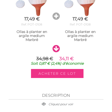
17,49 €
17,49 €
Ref. POT-0108
Ref. POT-0108
Ollas à planter en
Ollas à planter en
argile medium
argile medium
Marbré
Marbré
34,98 €
34,11 €
Soit
0,87 €
(2,4%)
d'économie
DESCRIPTION
Cliquez pour voir