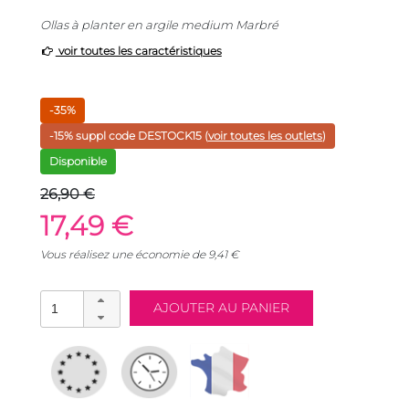
Ollas à planter en argile medium Marbré
voir toutes les caractéristiques
-35%
-15% suppl code
DESTOCK15
(
voir toutes les outlets
)
Disponible
26,90 €
17,49 €
Vous réalisez une économie de
9,41
€