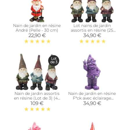
Nain de jardin en résine
Lot nains de jardin
André (Pelle - 30 cm)
assortis en résine (25
cm)
22,90 €
34,90 €
Lot
de 3
Nain de jardin assortis
Nain de jardin en résine
en résine (Lot de 3) (45
F*ck avec éclairage
cm)
solaire 16 x 12 x 31 cm
109 €
34,90 €
(Violet)