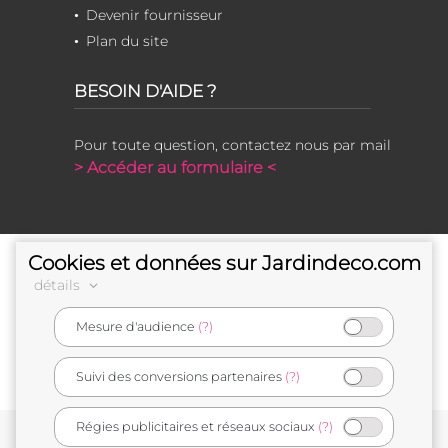
Devenir fournisseur
Plan du site
BESOIN D'AIDE ?
Pour toute question, contactez nous par mail
> Accéder au formulaire <
Cookies et données sur Jardindeco.com
détails
Mesure d'audience
(?)
e-commerçant français
Suivi des conversions partenaires
(?)
Régies publicitaires et réseaux sociaux
(?)