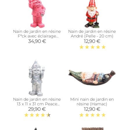
Nain de jardin en résine
Nain de jardin en résine
F*ck avec éclairage
André (Pelle - 20 cm)
solaire 16 x 12 x 31 cm
34,90 €
12,90 €
(Fuchsia)
Nain de jardin en résine
Mini nain de jardin en
13 x 11 x 31 cm Peace
résine (Hamac)
(Argent)
29,90 €
12,90 €