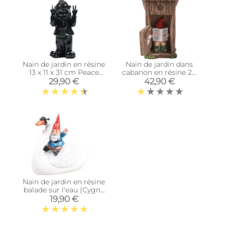
Nain de jardin en résine
Nain de jardin dans
13 x 11 x 31 cm Peace
cabanon en résine 20
(Noir)
cm
29,90 €
42,90 €
Nain de jardin en résine
balade sur l'eau (Cygne
assis)
19,90 €