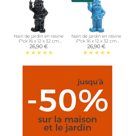
Nain de jardin en résine
Nain de jardin en résine
F*ck 16 x 12 x 32 cm
F*ck 16 x 12 x 32 cm
(Noir)
(Bleu)
26,90 €
26,90 €