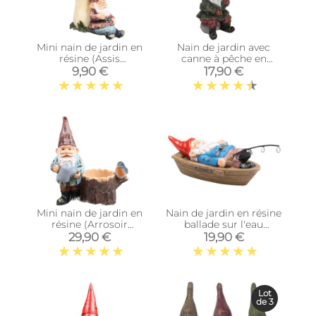
Mini nain de jardin en
Nain de jardin avec
résine (Assis
canne à pêche en
champignon)
résine 25 cm
9,90 €
17,90 €
Mini nain de jardin en
Nain de jardin en résine
résine (Arrosoir
ballade sur l'eau
souche)
(Barque allongé)
29,90 €
19,90 €
Lot
de 3