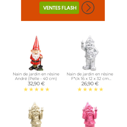
Nain de jardin en résine
Nain de jardin en résine
André (Pelle - 40 cm)
F*ck 16 x 12 x 32 cm
(Argent)
32,90 €
26,90 €