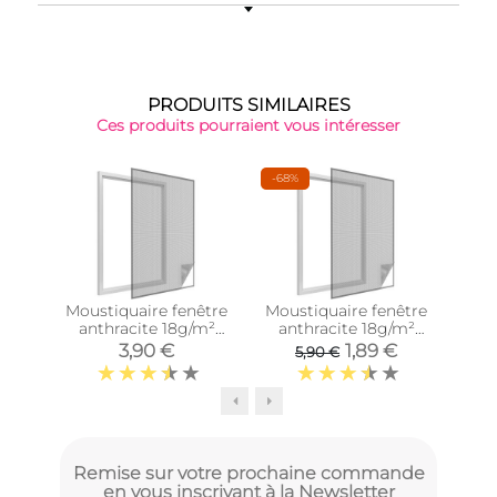
PRODUITS SIMILAIRES
Ces produits pourraient vous intéresser
-68%
Moustiquaire fenêtre
Moustiquaire fenêtre
Mo
anthracite 18g/m²
anthracite 18g/m²
prot
bande auto-
bande auto-
3,90 €
1,89 €
5,90 €
agrippante 7,5 mm
agrippante 7,5 mm
(max 130x150 cm)
(max 150x180 cm)
Remise sur votre prochaine commande
en vous inscrivant à la Newsletter