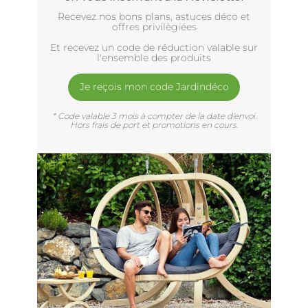
Recevez nos bons plans, astuces déco et
offres privilègiées
Et recevez un code de réduction valable sur
l'ensemble des produits
Je reçois mon code Jardindéco
* Code valable 3 mois à compter de la date d'envoi.
Hors frais de port et promotions en cours.