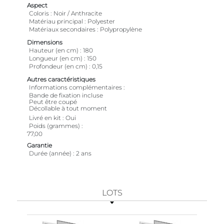
Aspect
Coloris
Noir / Anthracite
Matériau principal
Polyester
Matériaux secondaires
Polypropylène
Dimensions
Hauteur (en cm)
180
Longueur (en cm)
150
Profondeur (en cm)
0,15
Autres caractéristiques
Informations complémentaires
Bande de fixation incluse
Peut être coupé
Décollable à tout moment
Livré en kit
Oui
Poids (grammes)
77,00
Garantie
Durée (année)
2 ans
LOTS