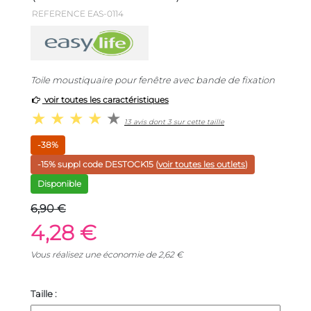
REFERENCE EAS-0114
Toile moustiquaire pour fenêtre avec bande de fixation
voir toutes les caractéristiques
13 avis dont 3 sur cette taille
-38%
-15% suppl code
DESTOCK15
(
voir toutes les outlets
)
Disponible
6,90 €
4,28 €
Vous réalisez une économie de
2,62
€
Taille :