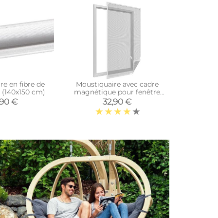
re en fibre de
Moustiquaire avec cadre
Moust
c (140x150 cm)
magnétique pour fenêtre
aluminium
blanc (max 120x140 cm)
x 14
,90 €
32,90 €