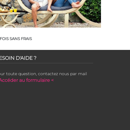
FOIS SANS FRAIS
ESOIN D'AIDE ?
ur toute question, contactez nous par mail
Accéder au formulaire <