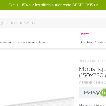
Exclu : -15% sur les offres outlet code DESTOCK15 👉
DÉCO
Animalerie
Le monde des enfants
Meubles
Arts de l
DÉCORATION INT
Moustiqua
(150x250
REFERENCE EAS-0
Moustiquaire en f