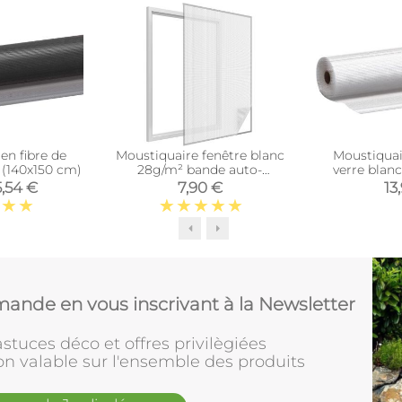
en fibre de
Moustiquaire fenêtre blanc
Moustiquai
 (140x150 cm)
28g/m² bande auto-
verre blan
agrippante 9,5 mm (max
5,54 €
7,90 €
13
130x150 cm)
ande en vous inscrivant à la Newsletter
stuces déco et offres privilègiées
on valable sur l'ensemble des produits