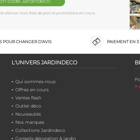
mon code Jardindéco
e d'envoi. Hors frais de port et promotions en cours.
RS POUR CHANGER D'AVIS
PAIEMENT EN 3 
L'UNIVERS JARDINDECO
B
Po
Qui sommes-nous
> 
Offres en cours
Ventes flash
Outlet déco
Nouveautés
Nos marques
Collections Jardindeco
Conseils décoration & jardin