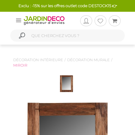
Exclu : -15% sur les offres outlet code DESTOCK15 👉
DÉCORATION INTÉRIEURE
DÉCORATION MURALE
MIROIR