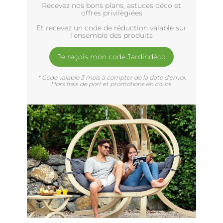
Recevez nos bons plans, astuces déco et
offres privilègiées
Et recevez un code de réduction valable sur
l'ensemble des produits
Je reçois mon code Jardindéco
* Code valable 3 mois à compter de la date d'envoi.
Hors frais de port et promotions en cours.