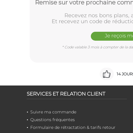
Remise sur votre prochaine comm
Recevez nos bons plans, a
Et recevez un code de réducti
Je reçois 
* Code valable 3 mois à compter de la dat
14 JOU
SERVICES ET RELATION CLIENT
Suivre ma commande
Questions fréquentes
Formulaire de rétractation & tarifs retour