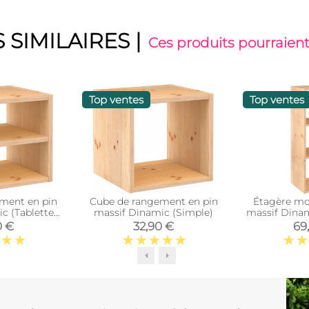
 SIMILAIRES
|
Ces produits pourraient
Top ventes
Top ventes
ment en pin
Cube de rangement en pin
Étagère mo
c (Tablette
massif Dinamic (Simple)
massif Dinam
iaire)
0 €
32,90 €
69