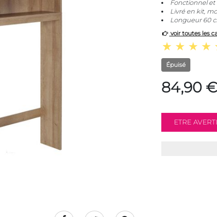
Fonctionnel et 
Livré en kit, 
Longueur 60 c
voir toutes les c
Épuisé
84,90 