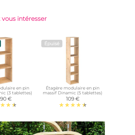
 vous intéresser
Épuisé
Top vent
dulaire en pin
Étagère modulaire en pin
Armoire en
ic (3 tablettes)
massif Dinamic (5 tablettes)
table
,90 €
109 €