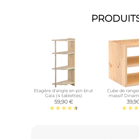
PRODUITS
Etagère d'angle en pin brut
Cube de range
Gala (4 tablettes)
massif Dinami
interméd
59,90 €
39,9