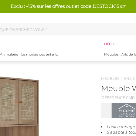
Exclu : -15% sur les offres outlet code DESTOCK15 👉
DÉCO
Animalerie
Le monde des enfants
Meubles
Arts de l
MEUBLES
SALLE
Meuble W
REFERENCE CMP-
Look cannage +
S'adapte à tou