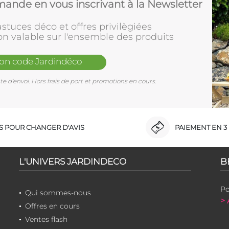
ande en vous inscrivant à la Newsletter
stuces déco et offres privilègiées
on valable sur l'ensemble des produits
mon code Jardindéco
e d'envoi. Hors frais de port et promotions en cours.
RS POUR CHANGER D'AVIS
PAIEMENT EN 3 
L'UNIVERS JARDINDECO
B
Po
Qui sommes-nous
> 
Offres en cours
Ventes flash