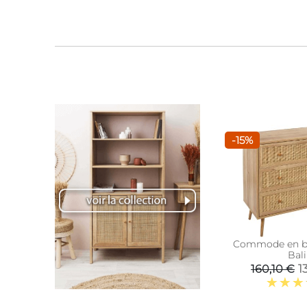
-15%
Commode en boi
Bali
1
160,10 €