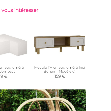
 vous intéresser
en aggloméré
Meuble TV en aggloméré Inci
 Compact
Bohem (Modèle 6)
79 €
159 €