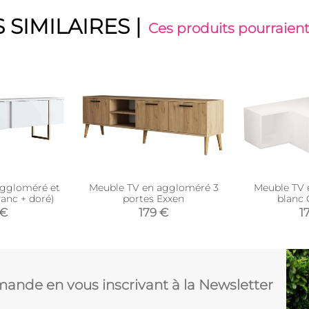
 SIMILAIRES
|
Ces produits pourraient
aggloméré et
Meuble TV en aggloméré 3
Meuble TV 
lanc + doré)
portes Exxen
blanc
 €
179 €
1
ande en vous inscrivant à la Newsletter