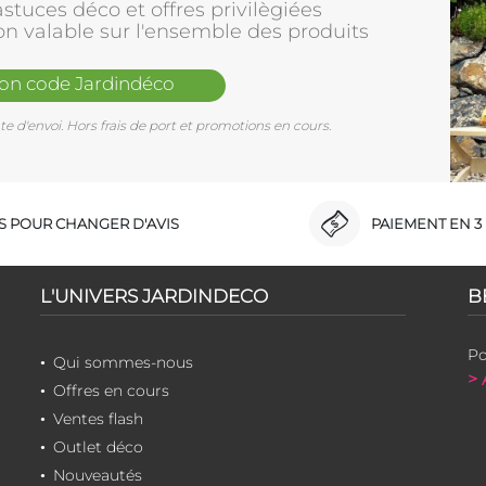
stuces déco et offres privilègiées
on valable sur l'ensemble des produits
mon code Jardindéco
e d'envoi. Hors frais de port et promotions en cours.
RS POUR CHANGER D'AVIS
PAIEMENT EN 3 
L'UNIVERS JARDINDECO
B
Po
Qui sommes-nous
> 
Offres en cours
Ventes flash
Outlet déco
Nouveautés