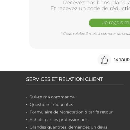
Recevez nos bons plans, a
Et recevez un code de réducti
Je reçois 
* Code valable 3 mois à compter de la dat
14 JOU
SERVICES ET RELATION CLIENT
Suivre ma commande
Questions fréquentes
Formulaire de rétractation & tarifs retour
Achats par les professionnels
Grandes quantités, demandez un devis