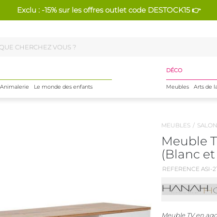
Exclu : -15% sur les offres outlet code DESTOCK15 👉
DÉCO
Animalerie
Le monde des enfants
Meubles
Arts de l
MEUBLES
SALO
Meuble T
(Blanc et
REFERENCE ASI-21
Meuble TV en ag