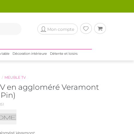
Mon compte
a table
Décoration intérieure
Détente et loisirs
N
MEUBLE TV
V en aggloméré Veramont
 Pin)
51
gloméré Veramont