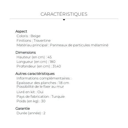
CARACTÉRISTIQUES
Aspect
Coloris
Beige
Finitions
Travertine
Matériau principal
Panneaux de particules mélaminé
Dimensions
Hauteur (en cm)
45
Longueur (en cm)
180
Profondeur (en cm)
31,40
Autres caractéristiques
Informations complémentaires
Epaisseur des planches : 1.8 cm
Possibilité de le fixer au mur
Livré en kit
Oui
Pays de fabrication
Turquie
Poids (en kg)
30
Garantie
Durée (année)
2