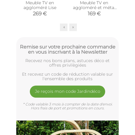
Meuble TV en
Meuble TV en
aggloméré Lise
aggloméré et métal
agg
Luxe (Blanc + doré)
269 €
169 €
Remise sur votre prochaine commande
en vous inscrivant à la Newsletter
Recevez nos bons plans, astuces déco et
offres privilègiées
Et recevez un code de réduction valable sur
l'ensemble des produits
Je reçois mon code Jardindéco
* Code valable 3 mois à compter de la date d'envoi.
Hors frais de port et promotions en cours.