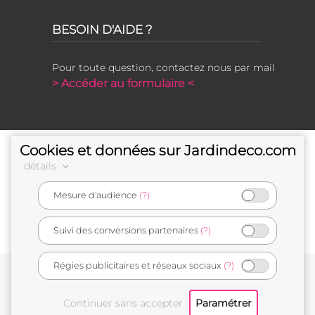
BESOIN D'AIDE ?
Pour toute question, contactez nous par mail
> Accéder au formulaire <
Cookies et données sur Jardindeco.com
détails
Mesure d'audience
(?)
e-commerçant français
Suivi des conversions partenaires
(?)
Régies publicitaires et réseaux sociaux
(?)