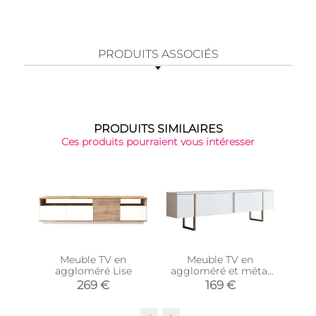
PRODUITS ASSOCIÉS
PRODUITS SIMILAIRES
Ces produits pourraient vous intéresser
Meuble TV en
Meuble TV en
aggloméré Lise
aggloméré et métal
agg
Luxe (Blanc + doré)
269 €
169 €