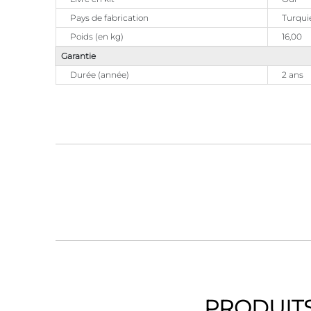
Pays de fabrication
Turqui
Poids (en kg)
16,00
Garantie
Durée (année)
2 ans
PRODUITS