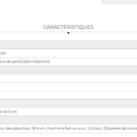
CARACTÉRISTIQUES
cite
ux de particules mélaminé
 x 43.5 cm
ur des planches : 18 mm ; Peut être fixé au mur ; 2 tiroirs ; Glissières de tiroi