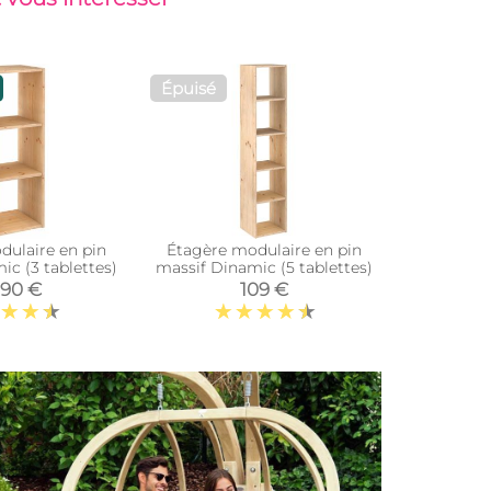
Épuisé
Top vent
dulaire en pin
Étagère modulaire en pin
Armoire en
ic (3 tablettes)
massif Dinamic (5 tablettes)
table
,90 €
109 €