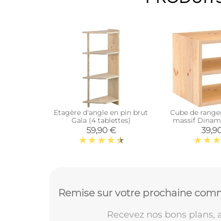
Etagère d'angle en pin brut
Cube de range
Gala (4 tablettes)
massif Dinami
interméd
59,90 €
39,9
Remise sur votre prochaine comm
Recevez nos bons plans, a