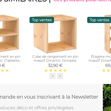
Top ventes
Top ventes
ment en pin
Cube de rangement en pin
Étagère mo
c (Tablette
massif Dinamic (Simple)
massif Dinam
iaire)
0 €
32,90 €
69
ande en vous inscrivant à la Newsletter
stuces déco et offres privilègiées