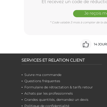
Et recevez un code de réducti
Je reçois 
* Code valable 3 mois à compter de la dat
14 JOU
SERVICES ET RELATION CLIENT
Suivre ma commande
Questions fréquentes
Formulaire de rétractation & tarifs retour
Achats par les professionnels
Grandes quantités, demandez un devis
Politique de confidentialité