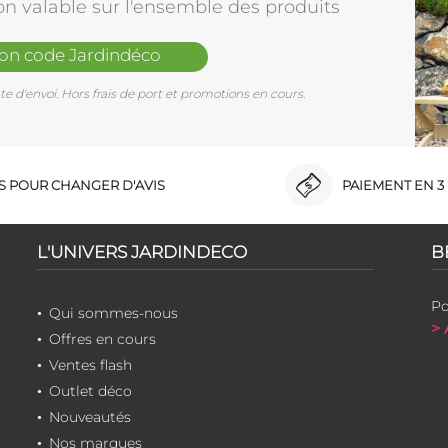
on valable sur l'ensemble des produits
mon code Jardindéco
e d'envoi. Hors frais de port et promotions en cours.
RS POUR CHANGER D'AVIS
PAIEMENT EN 3 
L'UNIVERS JARDINDECO
B
Po
Qui sommes-nous
> 
Offres en cours
Ventes flash
Outlet déco
Nouveautés
Nos marques