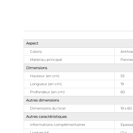
Aspect
Coloris
Anthra
Matériau principal
Pannea
Dimensions
Hauteur (en cm)
55
Longueur (en cm)
19
Profondeur (en cm)
60
Autres dimensions
Dimensions du tiroir
19 x 60
Autres caractéristiques
Informations complémentaires
Epaisse
Livré en kit
Oui