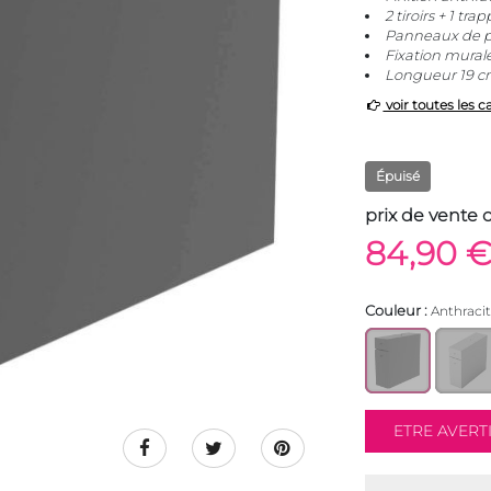
2 tiroirs + 1 tra
Panneaux de p
Fixation murale
Longueur 19 cm
voir toutes les c
Épuisé
prix de vente 
84,90 
Couleur :
Anthraci