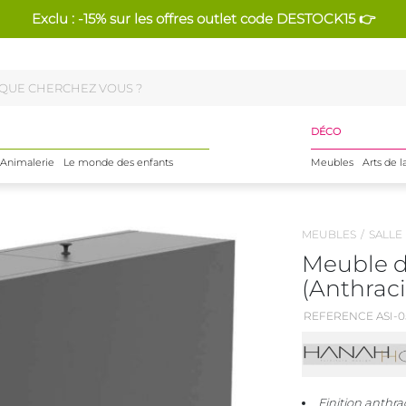
Exclu : -15% sur les offres outlet code DESTOCK15 👉
DÉCO
Animalerie
Le monde des enfants
Meubles
Arts de l
MEUBLES
SALLE
Meuble d
(Anthraci
REFERENCE ASI-0
Finition anthr